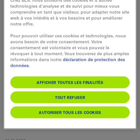
Chez BLS, nous utilisons des cookies et d'autres
technologies d'analyse et de suivi pour mieux vous
comprendre en tant que visiteur, pour adapter notre site
2021
web à vos intérêts et à vos besoins et pour améliorer
notre offre.
13.12.2021
Pour pouvoir utiliser ces cookies et technologies, nous
Il y a davantage de trains navettes-autos qui circulent durant
avons besoin de votre consentement. Votre
les jours fériés et les week-ends jusqu’à après Pâques
consentement est volontaire et vous pouvez le
révoquer à tout moment. Vous trouverez de plus amples
informations dans notre
déclaration de protection des
10.12.2021
données
.
BLS Schifffahrt devient une SA à part entière
AFFICHER TOUTES LES FINALITÉS
11.11.2021
Ligne Neuchâtel – la Chaux-de-Fonds réouverte et de
nouveaux trains
TOUT REFUSER
11.11.2021
AUTORISER TOUS LES COOKIES
Wieder mehr Passagiere auf dem Thuner- und Brienzersee
unterwegs