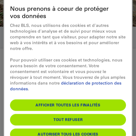
Nous prenons à coeur de protéger
vos données
Chez BLS, nous utilisons des cookies et d'autres
technologies d'analyse et de suivi pour mieux vous
comprendre en tant que visiteur, pour adapter notre site
web à vos intérêts et à vos besoins et pour améliorer
notre offre.
Pour pouvoir utiliser ces cookies et technologies, nous
avons besoin de votre consentement. Votre
Medienmitteilung 14.05.2024
consentement est volontaire et vous pouvez le
révoquer à tout moment. Vous trouverez de plus amples
Intensive Bauphase zwischen
informations dans notre
déclaration de protection des
données
.
Solothurn und Oberdorf
AFFICHER TOUTES LES FINALITÉS
In den kommenden sieben Wochen
erneuert die BLS auf der Bahnstrecke
TOUT REFUSER
zwischen Solothurn und Oberdorf die
Fahrbahn und die Fahrleitung. Beim
AUTORISER TOUS LES COOKIES