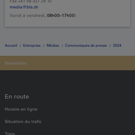
Fax +41 58 327 29 10
media@bls.ch
(lundi à vendredi,
08h00–17h00
)
Accueil
Entreprise
Médias
Communiqués de presse
2024
Abgekürzter Titel der Medienmitteilung
En route
Horaire en ligne
Situation du trafic
Train