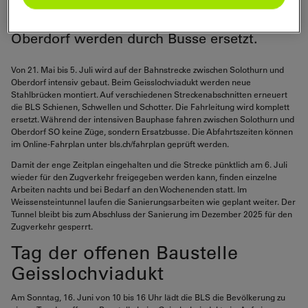
Geisslochviadukt werden neue Brücken
montiert. Die Züge zwischen Solothurn und
Oberdorf werden durch Busse ersetzt.
Von 21. Mai bis 5. Juli wird auf der Bahnstrecke zwischen Solothurn und
Oberdorf intensiv gebaut. Beim Geisslochviadukt werden neue
Stahlbrücken montiert. Auf verschiedenen Streckenabschnitten erneuert
die BLS Schienen, Schwellen und Schotter. Die Fahrleitung wird komplett
ersetzt. Während der intensiven Bauphase fahren zwischen Solothurn und
Oberdorf SO keine Züge, sondern Ersatzbusse. Die Abfahrtszeiten können
im Online-Fahrplan unter bls.ch/fahrplan geprüft werden.
Damit der enge Zeitplan eingehalten und die Strecke pünktlich am 6. Juli
wieder für den Zugverkehr freigegeben werden kann, finden einzelne
Arbeiten nachts und bei Bedarf an den Wochenenden statt. Im
Weissensteintunnel laufen die Sanierungsarbeiten wie geplant weiter. Der
Tunnel bleibt bis zum Abschluss der Sanierung im Dezember 2025 für den
Zugverkehr gesperrt.
Tag der offenen Baustelle
Geisslochviadukt
Am Sonntag, 16. Juni von 10 bis 16 Uhr lädt die BLS die Bevölkerung zu