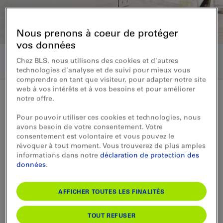
Nous prenons à coeur de protéger
vos données
Chez BLS, nous utilisons des cookies et d'autres
technologies d'analyse et de suivi pour mieux vous
comprendre en tant que visiteur, pour adapter notre site
web à vos intérêts et à vos besoins et pour améliorer
notre offre.
Communiqué aux médias ad-hoc 20.12.2018
Pour pouvoir utiliser ces cookies et technologies, nous
avons besoin de votre consentement. Votre
Viola Amherd se retire du
consentement est volontaire et vous pouvez le
révoquer à tout moment. Vous trouverez de plus amples
conseil d’administration de BLS
informations dans notre
déclaration de protection des
données
.
La nouvelle conseillère fédérale Viola
Amherd quitte dès à présent le conseil
AFFICHER TOUTES LES FINALITÉS
d’administration de la BLS SA ainsi que
celui de BLS Netz AG.
TOUT REFUSER