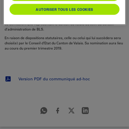
Viola Amherd a été élue au Conseil fédéral le 5 décembre 2018. Pour
AUTORISER TOUS LES COOKIES
assurer cette nouvelle fonction, elle se retire de tous ses mandats de
membre du conseil d’administration en cours chez BLS. Elle a donc remis
sa démission. Elle représentait le canton du Valais au sein du conseil
d’administration de BLS.
En raison de dispositions statutaires, celle ou celui qui lui succèdera sera
choisi(e) par le Conseil d’Etat du Canton de Valais. Sa nomination aura lieu
au cours du premier trimestre 2019.
Version PDF du communiqué ad-hoc