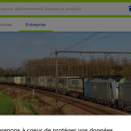
rvices
Entreprise
Votre panier est vide
PANI
Login
renons à coeur de protéger vos données