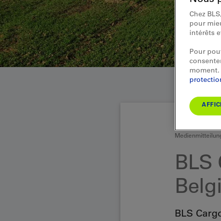
Chez BLS,
pour mieu
intérêts 
Pour pouv
consentem
moment. 
protecti
AFFIC
Medienmitteilung
BLS 
Belg
BLS Cargo