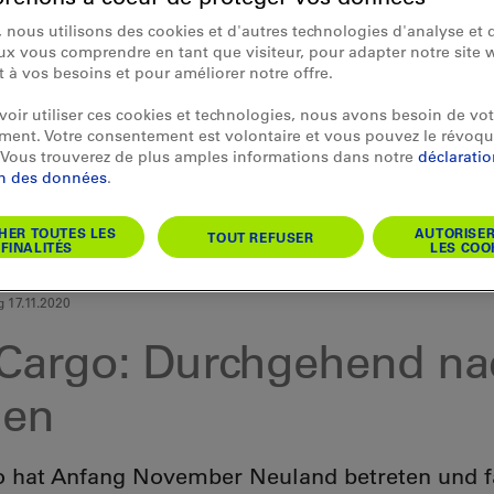
 nous utilisons des cookies et d'autres technologies d'analyse et d
x vous comprendre en tant que visiteur, pour adapter notre site 
et à vos besoins et pour améliorer notre offre.
oir utiliser ces cookies et technologies, nous avons besoin de vot
ent. Votre consentement est volontaire et vous pouvez le révoqu
Vous trouverez de plus amples informations dans notre
déclarati
on des données
.
HER TOUTES LES
AUTORISE
TOUT REFUSER
FINALITÉS
LES COO
 17.11.2020
Cargo: Durchgehend na
ien
 hat Anfang November Neuland betreten und f