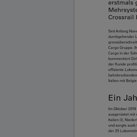
erstmals 
Mehrsyste
Crossrail
Seit Anfang Nove
durchgehender L
grenzüberschreit
Cargo Gruppe. Ih
Cargo in der Sch
kommentiert Dirk
der Kunde profit
effiziente Lokomo
bahnbrechenden I
Italien mit Belgi
Ein Jah
Im Oktober 2019
ausgerüstet mit 
Italien (I), Nied
und sorgte auch 
der 25 Lokomotiv