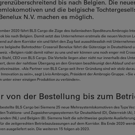
grenzüberschreitend bis nach Belgien. Die neue
mlokomotiven und die belgische Tochtergesell
 Benelux N.V. machen es möglich.
mber 2020 fährt BLS Cargo die Züge des italienischen Spediteurs Ambrogio Int
ok bis nach Belgien. Damit setzt das Unternehmen erstmals die neuen Vectron L
end auf dem Korridor ein und fährt den Zug fast ausschliesslich mit Unternehm
re belgische Bahntochter Crossrail Benelux fährt die Güterzüge in Deutschland 
weiz. «Belgien rückt damit näher zu uns und wir können uns noch enger mit Cross
 Stahl, CEO von BLS Cargo. Die Vorteile liegen aber nicht nur innerhalb des Un
iert, denn der nahtlose Übergang an den Grenzen beschleunigt den Ablauf und e
tiveinsätze. «Als Partner von BLS Cargo seit ihrer Gründung sind wir stolz darauf
nnovation zu sein», sagt Livio Ambrogio, Präsident der Ambrogio Gruppe. «Sie 
en unter einer einzigen Produktion zu verbinden».
r von der Bestellung bis zum Betr
 bestellte BLS Cargo bei Siemens 25 neue Mehrsystemlokomotiven des Typs Vec
den Traktions- und Zugssicherungssystemen für Deutschland (D), Österreich (A), 
erlanden (NL) und Belgien (B). Siemens hielt die schrittweise geplante Auslieferun
für die zeitgerechten Betriebszulassungen auf dem Korridor. Bis Ende 2020 wer
en ausgeliefert sein. Die weiteren 15 folgen ab 2023.