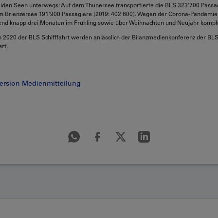
iden Seen unterwegs: Auf dem Thunersee transportierte die BLS 323'700 Passag
em Brienzersee 191'900 Passagiere (2019: 402'600). Wegen der Corona-Pandemie
end knapp drei Monaten im Frühling sowie über Weihnachten und Neujahr komplet
 2020 der BLS Schifffahrt werden anlässlich der Bilanzmedienkonferenz der BLS
rt.
ersion Medienmitteilung