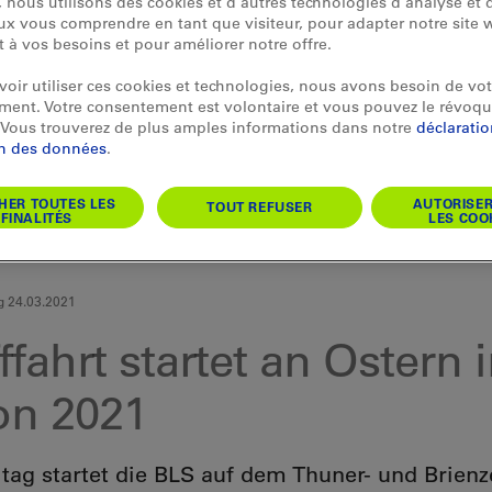
 nous utilisons des cookies et d'autres technologies d'analyse et d
x vous comprendre en tant que visiteur, pour adapter notre site 
et à vos besoins et pour améliorer notre offre.
oir utiliser ces cookies et technologies, nous avons besoin de vot
ent. Votre consentement est volontaire et vous pouvez le révoqu
Vous trouverez de plus amples informations dans notre
déclarati
on des données
.
HER TOUTES LES
AUTORISE
TOUT REFUSER
FINALITÉS
LES COO
g 24.03.2021
ffahrt startet an Ostern 
on 2021
itag startet die BLS auf dem Thuner- und Brienz