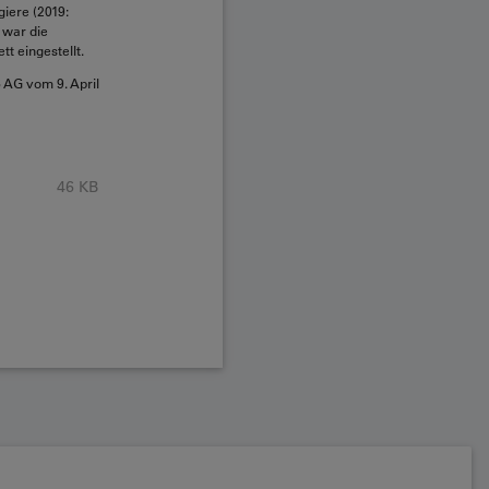
iere (2019:
 war die
t eingestellt.
 AG vom 9. April
46 KB