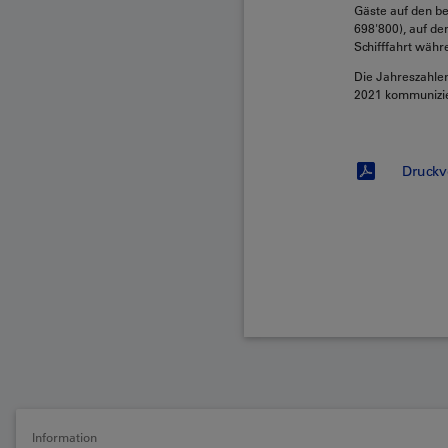
Gäste auf den be
698'800), auf d
Schifffahrt währ
Die Jahreszahlen
2021 kommunizie
Druckv
Information