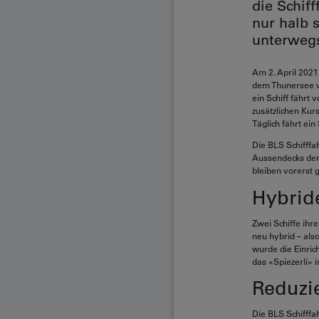
die Schif
nur halb 
unterweg
Am 2. April 2021
dem Thunersee ve
ein Schiff fährt
zusätzlichen Kur
Täglich fährt ein
Die BLS Schifffa
Aussendecks der 
bleiben vorerst 
Hybride
Zwei Schiffe ihre
neu hybrid – als
wurde die Einric
das «Spiezerli» 
Reduzie
Die BLS Schifffah