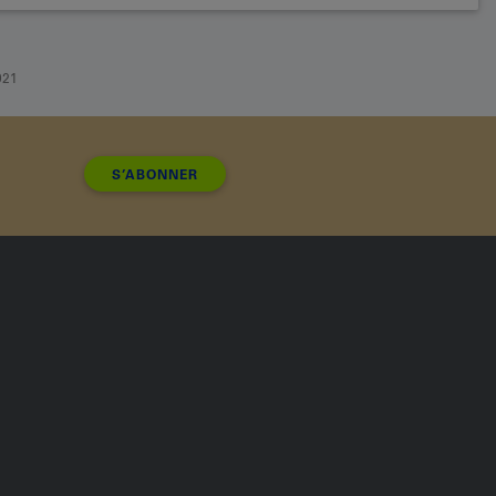
021
S’ABONNER