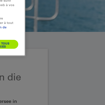
e suivi
web à vos
re
er à tout
on de
R TOUS
KIES
in die
ersee in