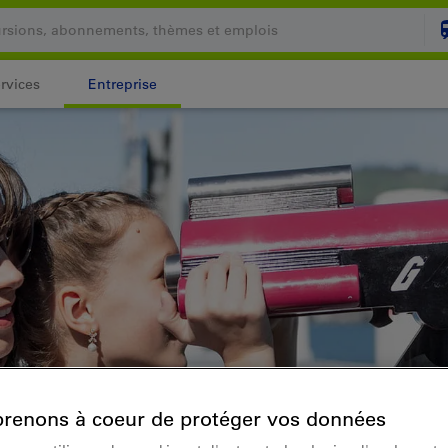
rvices
Entreprise
Votre panier est vide
PANI
Login
renons à coeur de protéger vos données