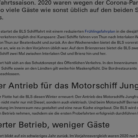
ffahrtssaison. 2020 waren wegen der Corona-P
so viele Gäste wie sonst üblich auf den beiden 
s.
 startet die BLS Schifffahrt mit einem reduzierten
Frühlingsfahrplan
in die diesjä
rkehren täglich drei Kurspaare: Zwei Schiffe fahren von Thun nach Interlaken W
 von Thun zur Beatenbucht und zurück. An den Wochenenden bietet die BLS vorerst
se an, wie es in den Vorjahren üblich war. Auf dem Brienzersee bietet die BLS zw
 Schiff zwei Mal zwischen Interlaken Ost und Brienz hin und her.
hrt hält sich an das Schutzkonzept des Öffentlichen Verkehrs. In den Innenräumen
Schiffe sowie an den Ländten gilt weiterhin Maskenpflicht. Die Bordrestaurants 
geschlossen.
r Antrieb für das Motorschiff Jun
r Flotte hat die BLS diesen Winter erneuert: Der Antrieb des Motorschiffs Jungfra
o nicht mehr nur mit Diesel, sondern auch elektrisch. Und beim Motorschiff Berne
htung im Innenraum neu gestaltet und eine neue Küche eingebaut. Die BLS wird 
in Betrieb nehmen, nachdem sie die ersten Probefahrten erfolgreich durchführen 
rter Betrieb, weniger Gäste
rt blickt auf ein schwieriges Jahr zurück. Im Vorjahresvergleich waren 2020 nur h