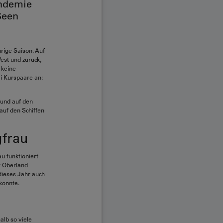
andemie
Seen
hrige Saison. Auf
est und zurück,
 keine
ei Kurspaare an:
 und auf den
auf den Schiffen
gfrau
u funktioniert
r Oberland
dieses Jahr auch
konnte.
alb so viele