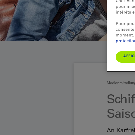
Chez BLS,
pour mieu
intérêts 
Pour pouv
consentem
moment. 
protecti
AFFIC
Medienmitteilun
Schif
Sais
An Karfre