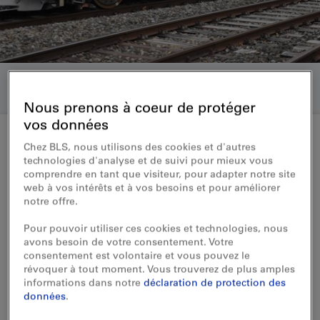
Nous prenons à coeur de protéger
vos données
Chez BLS, nous utilisons des cookies et d'autres
technologies d'analyse et de suivi pour mieux vous
Communiqué de presse 08.04.2020
comprendre en tant que visiteur, pour adapter notre site
web à vos intérêts et à vos besoins et pour améliorer
BLS Cargo: une bonne année
notre offre.
2019, mais des perspectives
Pour pouvoir utiliser ces cookies et technologies, nous
sombres pour 2020
avons besoin de votre consentement. Votre
consentement est volontaire et vous pouvez le
révoquer à tout moment. Vous trouverez de plus amples
BLS Cargo SA a réalisé de bons résultats
informations dans notre
déclaration de protection des
données
.
financiers en 2019 et a mené à bien avec
succès l’acquisition de la société belge de