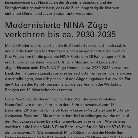
beispielsweise das Nachrüsten der Brandmeldeanlage und der
Energiezähler gewährleisten, dass die Züge langfristig die Normen
einhalten können und zuverlässiger unterwegs sind.
Modernisierte NINA-Züge
verkehren bis ca. 2030-2035
Mit der Modernisierung erhält die BLS komfortablere, technisch stabile
und auf die künftigen Marktanforderungen ausgerichtete S-Bahn-Züge.
Das Programm für die gesamte NINA-Flotte von 36 Fahrzeugen (23 drei-
und 13 vierteilige Züge) kostet CHF 30.7 Mio. und wird Ende 2018
abgeschlossen sein. Die NINA-Züge können bis ca. 2030-2035 verkehren.
Dank dem längeren Einsatz von drei bis sechs Jahren sinken die jährlichen
Abschreibungen, was sich positiv auf den Abgeltungsbedarf auswirkt. Für
die Arbeiten des Refit-Programms wurde das Team in der Werkstatt
Bönigen um 10 Mitarbeitende verstärkt.
Die NINA-Züge, die derzeit noch auf der S52 (Bern–Kerzers(–Ins–
Neuchâtel)) verkehren, fahren ab dem Fahrplanwechsel vom 13.
Dezember 2015 auf der Linie S5 (Bern–Kerzers–Neuchâtel und Murten(–
Avenches–Payerne)). Sie ersetzen dort die Lötschberger, welche neu auf
der RegioExpress-Linie Bern–Langnau–Luzern verkehren. Wie bislang
werden für die Linien S44 (S-Bahn Bern) sowie für die S6 und S7 (S-Bahn
Zentralschweiz) NINAs eingesetzt. Mit 36 Zügen bilden die Niederflur-
Nahverkehrszüge RABe 525 derzeit die grösste Teilflotte der BLS. Sie sind