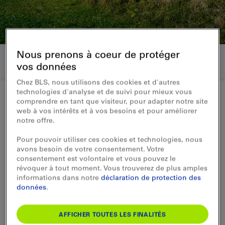
Nous prenons à coeur de protéger
vos données
Chez BLS, nous utilisons des cookies et d'autres
technologies d'analyse et de suivi pour mieux vous
comprendre en tant que visiteur, pour adapter notre site
web à vos intérêts et à vos besoins et pour améliorer
Medienmitteilung 17.11.2015
notre offre.
S-Bahn-Flotte: Erste
Pour pouvoir utiliser ces cookies et technologies, nous
avons besoin de votre consentement. Votre
modernisierte NINA auf dem
consentement est volontaire et vous pouvez le
révoquer à tout moment. Vous trouverez de plus amples
BLS-Netz unterwegs
informations dans notre
déclaration de protection des
données
.
Für rund CHF 31 Mio. modernisiert die BLS
ihre 36 NINA-Züge. Das erste komplett
AFFICHER TOUTES LES FINALITÉS
erneuerte Fahrzeug geht jetzt in Betrieb.