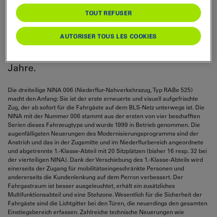
Die Fahrgäste reisen damit komfortabler
TOUT REFUSER
und die Züge können rund 6 Jahre länger
im Einsatz bleiben. Das
AUTORISER TOUS LES COOKIES
Modernisierungsprogramm in der BLS-
Werkstätte Bönigen dauert noch rund drei
Jahre.
Die dreiteilige NINA 006 (Niederflur-Nahverkehrszug, Typ RABe 525)
macht den Anfang: Sie ist der erste erneuerte und visuell aufgefrischte
Zug, der ab sofort für die Fahrgäste auf dem BLS-Netz unterwegs ist. Die
NINA mit der Nummer 006 stammt aus der ersten von vier beschafften
Serien dieses Fahrzeugtyps und wurde 1999 in Betrieb genommen. Die
augenfälligsten Neuerungen des Modernisierungsprogramms sind der
Anstrich und das in der Zugsmitte und im Niederflurbereich angeordnete
und abgetrennte 1.-Klasse-Abteil mit 20 Sitzplätzen (bisher 16 resp. 32 bei
der vierteiligen NINA). Dank der Verschiebung des 1.-Klasse-Abteils wird
einerseits der Zugang für mobilitätseingeschränkte Personen und
andererseits die Kundenlenkung auf dem Perron verbessert. Der
Fahrgastraum ist besser ausgeleuchtet, erhält ein zusätzliches
Multifunktionsabteil und eine Stehzone. Wesentlich für die Sicherheit der
Fahrgäste sind die Lichtgitter bei den Türen, die neuerdings den gesamten
Einstiegsbereich erfassen. Zahlreiche technische Neuerungen wie