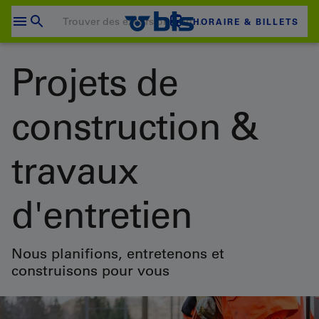
Passer
au
HORAIRE & BILLETS
contenu
Votre panier est vide
Projets de
PANIER D'ACHAT
construction &
Login
travaux
d'entretien
Nous planifions, entretenons et
construisons pour vous