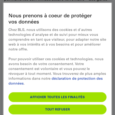
aux tunnels en passant par les voies.
Nous prenons à coeur de protéger
L’axe du Lötschberg
vos données
Chez BLS, nous utilisons des cookies et d'autres
technologies d'analyse et de suivi pour mieux vous
Tunnel de base du Lötschberg
comprendre en tant que visiteur, pour adapter notre site
web à vos intérêts et à vos besoins et pour améliorer
Aménagement de la double voie
notre offre.
Pour pouvoir utiliser ces cookies et technologies, nous
avons besoin de votre consentement. Votre
consentement est volontaire et vous pouvez le
révoquer à tout moment. Vous trouverez de plus amples
Modernisation de gares
informations dans notre
déclaration de protection des
données
.
Gare de Granges Nord
AFFICHER TOUTES LES FINALITÉS
Rénovation de la gare
TOUT REFUSER