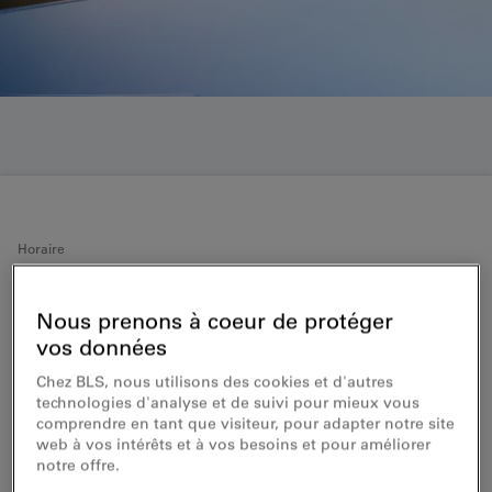
Horaire
Situation actuelle de
Nous prenons à coeur de protéger
l'exploitation & perturbations
vos données
Chez BLS, nous utilisons des cookies et d'autres
sur le réseau BLS
technologies d'analyse et de suivi pour mieux vous
comprendre en tant que visiteur, pour adapter notre site
Vous trouverez ici les dernières informations
web à vos intérêts et à vos besoins et pour améliorer
concernant les perturbations et les restrictions de
notre offre.
service concernant les trains, les bus, les bateaux et le