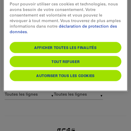
transport de voitures, ainsi que des informations sur
Pour pouvoir utiliser ces cookies et technologies, nous
les travaux en cours et prévus dans les prochaines
avons besoin de votre consentement. Votre
semaines sur le réseau de la BLS.
consentement est volontaire et vous pouvez le
Train
Bus
Bateau
révoquer à tout moment. Vous trouverez de plus amples
informations dans notre
déclaration de protection des
données
.
Aujourd'hui
Perturbations
AFFICHER TOUTES LES FINALITÉS
Chantiers BLS
Avis de voyage
TOUT REFUSER
Transport autos
Temps d'attente transport autos
AUTORISER TOUS LES COOKIES
▼
▼
▼
▼