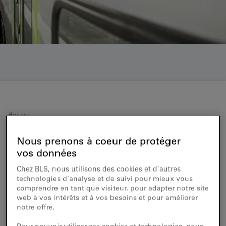
Horaire
Les lignes BLS
Nous prenons à coeur de protéger
vos données
Train, bus, bateau et transport autos
Chez BLS, nous utilisons des cookies et d'autres
technologies d'analyse et de suivi pour mieux vous
Aperçu des horaires de circulation des trains, des bus
comprendre en tant que visiteur, pour adapter notre site
et des bateaux de BLS
web à vos intérêts et à vos besoins et pour améliorer
notre offre.
Valable du 14.12.2025 au