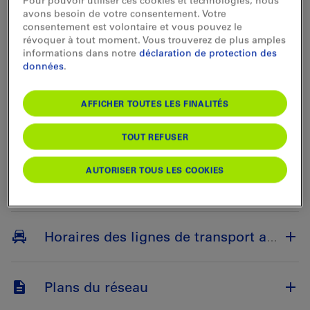
Pour pouvoir utiliser ces cookies et technologies, nous
12.12.2026
avons besoin de votre consentement. Votre
consentement est volontaire et vous pouvez le
révoquer à tout moment. Vous trouverez de plus amples
informations dans notre
déclaration de protection des
données
.
Horaires des lignes de train
AFFICHER TOUTES LES FINALITÉS
Horaires des lignes de bus
TOUT REFUSER
AUTORISER TOUS LES COOKIES
Horaires des lignes de bateau
Horaires des lignes de transport autos
Plans du réseau