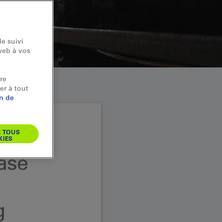
e suivi
web à vos
re
er à tout
on de
R TOUS
KIES
ase
g