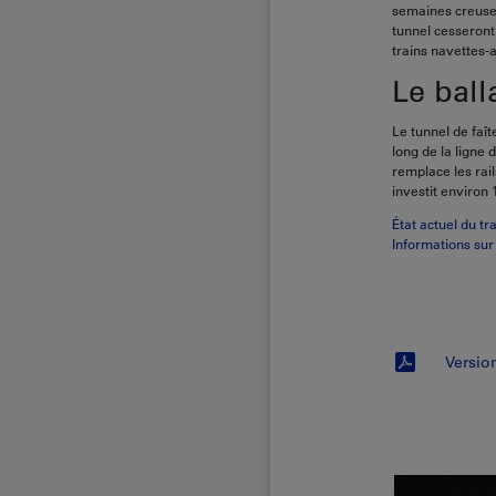
semaines creuse
tunnel cesseront 
trains navettes-a
Le ball
Le tunnel de faît
long de la ligne
remplace les rail
investit environ 
État actuel du tr
Informations sur 
Versi