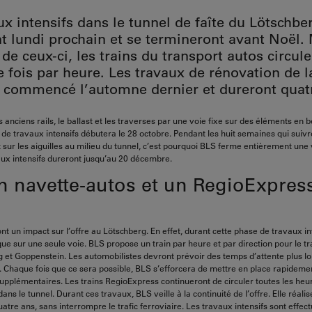
ux intensifs dans le tunnel de faîte du Lötschbe
t lundi prochain et se termineront avant Noël.
de ceux-ci, les trains du transport autos circul
 fois par heure. Les travaux de rénovation de l
t commencé l’automne dernier et dureront quat
anciens rails, le ballast et les traverses par une voie fixe sur des éléments en b
e travaux intensifs débutera le 28 octobre. Pendant les huit semaines qui suivr
 sur les aiguilles au milieu du tunnel, c’est pourquoi BLS ferme entièrement une 
aux intensifs dureront jusqu’au 20 décembre.
n navette-autos et un RegioExpres
t un impact sur l’offre au Lötschberg. En effet, durant cette phase de travaux int
que sur une seule voie. BLS propose un train par heure et par direction pour le t
 et Goppenstein. Les automobilistes devront prévoir des temps d’attente plus l
Chaque fois que ce sera possible, BLS s’efforcera de mettre en place rapidemen
upplémentaires. Les trains RegioExpress continueront de circuler toutes les heur
ns le tunnel. Durant ces travaux, BLS veille à la continuité de l’offre. Elle réali
atre ans, sans interrompre le trafic ferroviaire. Les travaux intensifs sont effec