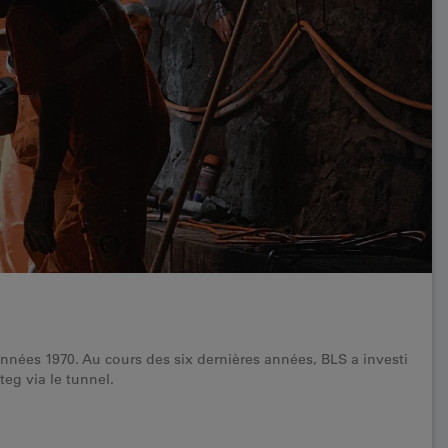
années 1970. Au cours des six dernières années, BLS a investi
eg via le tunnel.