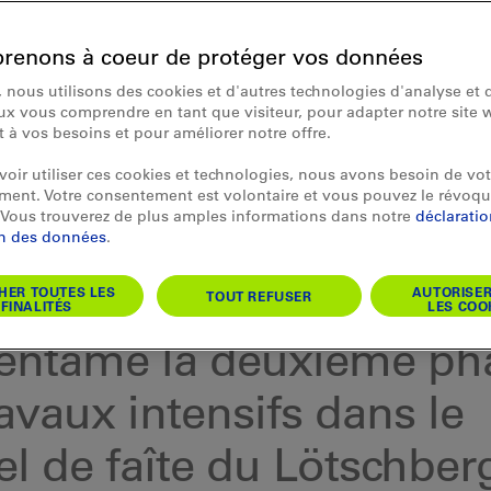
renons à coeur de protéger vos données
 nous utilisons des cookies et d'autres technologies d'analyse et d
x vous comprendre en tant que visiteur, pour adapter notre site 
et à vos besoins et pour améliorer notre offre.
oir utiliser ces cookies et technologies, nous avons besoin de vot
ent. Votre consentement est volontaire et vous pouvez le révoqu
Vous trouverez de plus amples informations dans notre
déclarati
on des données
.
HER TOUTES LES
AUTORISE
TOUT REFUSER
 médias 21.10.2019
FINALITÉS
LES COO
entame la deuxième ph
avaux intensifs dans le
el de faîte du Lötschber