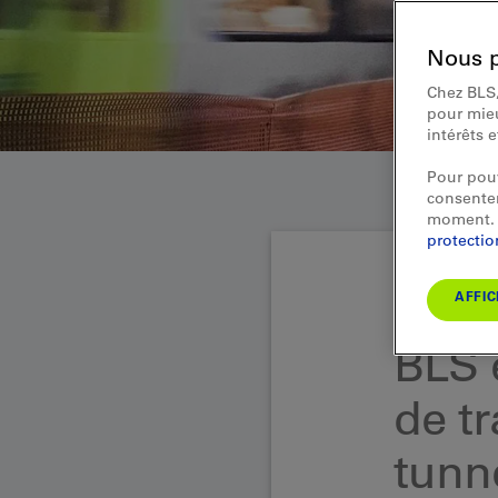
Nous p
Chez BLS,
pour mieu
intérêts 
Pour pouv
consentem
moment. 
protecti
AFFIC
Communiqué aux
BLS 
de tr
tunn