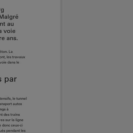
rg
 Malgré
ent au
a voie
re ans.
éton. La
ont, les travaux
voie dans le
s par
ensifs, le tunnel
ransport autos
ongs à
t des trains
es sur la ligne
se donc ceux-ci
tués pendant les