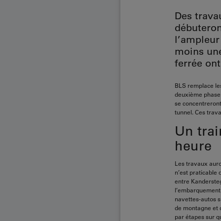
Des trava
débuteron
l’ampleur 
moins une
ferrée on
BLS remplace les 
deuxième phase d
se concentreront
tunnel. Ces trav
Un trai
heure
Les travaux auron
n’est praticable 
entre Kandersteg
l’embarquement. 
navettes-autos s
de montagne et da
par étapes sur qu