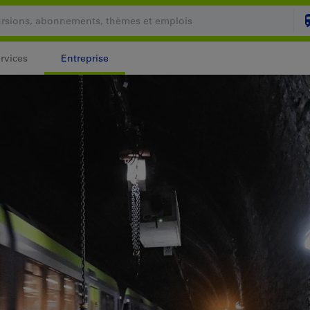
rvices
Entreprise
Votre panier est vide
PANI
Login