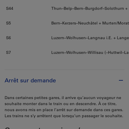
S44
Thun–Belp–Bern–Burgdorf–Solothurn +
S5
Bern–Kerzers–Neuchâtel + Murten/Mora
S6
Luzern–Wolhusen–Langnau i.E. + Lange
S7
Luzern–Wolhusen–Willisau (–Huttwil–La
Arrêt sur demande
Dans certaines petites gares, il arrive qu’aucun voyageur ne
souhaite monter dans le train ou en descendre. À ce titre,
nous avons mis en place l’arrêt sur demande dans ces gares.
Les trains ne s’y arrêtent que lorsqu’un passager le souhaite.