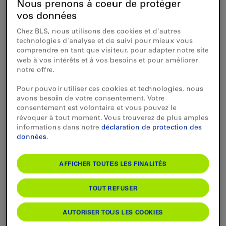
voyage en toute sérénité.
Nous prenons à coeur de protéger
vos données
Chez BLS, nous utilisons des cookies et d'autres
technologies d'analyse et de suivi pour mieux vous
Train multi-branches (deux destinations)
comprendre en tant que visiteur, pour adapter notre site
web à vos intérêts et à vos besoins et pour améliorer
notre offre.
Certains de nos trains ont deux destinations. Arrivé dans une
Pour pouvoir utiliser ces cookies et technologies, nous
gare déterminée, ce train est scindé en deux parties, ce qui
avons besoin de votre consentement. Votre
nous permet de vous proposer davantage de liaisons
consentement est volontaire et vous pouvez le
directes. Nous vous informons volontiers des liaisons
révoquer à tout moment. Vous trouverez de plus amples
concernées par ce concept et des précautions à prendre pour
informations dans notre
déclaration de protection des
voyager dans la bonne partie du train.
données
.
Sur l’horaire en ligne, l’indication «FL» pour «Flügelzug»
AFFICHER TOUTES LES FINALITÉS
(train multi-branches) signifie qu’il s’agit d’une liaison
composée de plusieurs éléments et avec différentes
destinations.
TOUT REFUSER
Où le concept s’applique-t-il?
AUTORISER TOUS LES COOKIES