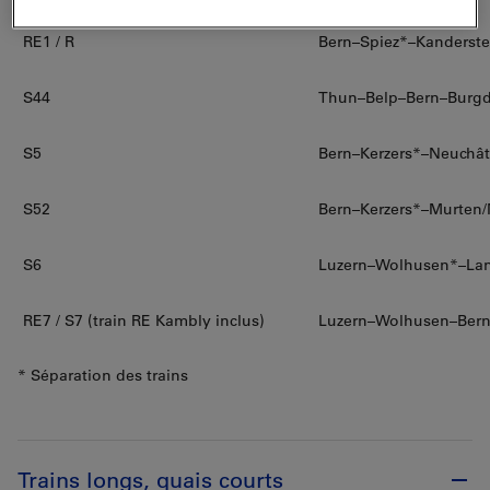
RE1 / R
Bern–Spiez*–Kanderst
S44
Thun–Belp–Bern–Burgd
S5
Bern–Kerzers*–Neuchât
S52
Bern–Kerzers*–Murten/M
S6
Luzern–Wolhusen*–Lang
RE7 / S7 (train RE Kambly inclus)
Luzern–Wolhusen–Bern 
* Séparation des trains
Trains longs, quais courts