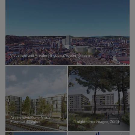
Visualisierung Arealentwicklung Ausserholligen
Arealentwicklung: Visual
Burgdorf Steinhof
© nightnurse images, Zürich