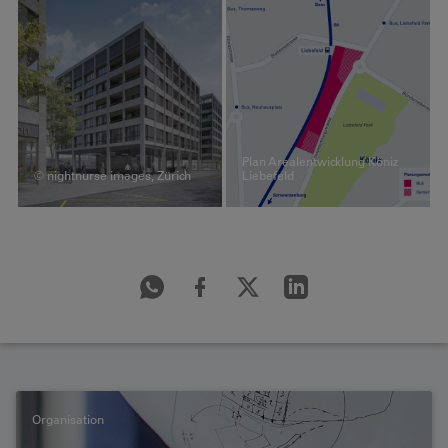
Plan Arealentwicklung Köniz
© nightnurse images, Zürich
Liebefeld
Organisation