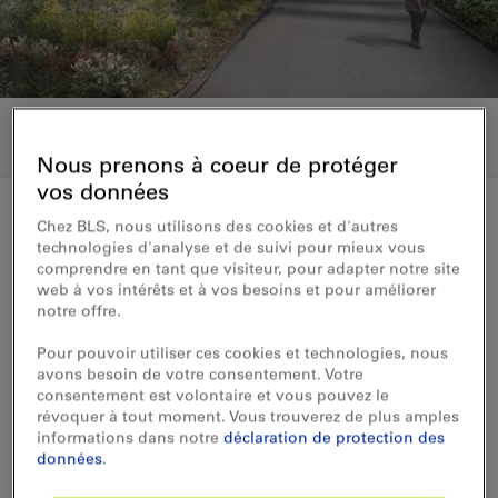
Nous prenons à coeur de protéger
vos données
Chez BLS, nous utilisons des cookies et d'autres
technologies d'analyse et de suivi pour mieux vous
Nos thèmes
comprendre en tant que visiteur, pour adapter notre site
web à vos intérêts et à vos besoins et pour améliorer
Nos projets immobiliers
notre offre.
Pour pouvoir utiliser ces cookies et technologies, nous
En tant que prestataire de services de
avons besoin de votre consentement. Votre
transport, BLS s’engage pour un
consentement est volontaire et vous pouvez le
développement urbain pertinent du point
révoquer à tout moment. Vous trouverez de plus amples
informations dans notre
déclaration de protection des
de vue de l’aménagement du territoire. En
données
.
collaboration avec les communes et les
propriétaires fonciers, elle construit des