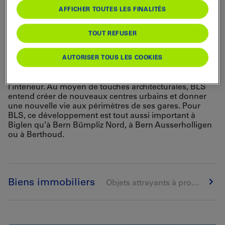
locaux commerciaux et des logements sur
AFFICHER TOUTES LES FINALITÉS
des sites bien desservis.
TOUT REFUSER
BLS développe ses terrains qui ont perdu leur utilité
pour l’exploitation ferroviaire. Grâce à ses projets
immobiliers, elle souhaite aménager de nouveaux
AUTORISER TOUS LES COOKIES
espaces pour la population et les commerces,
contribuant ainsi à un développement urbain vers
l’intérieur. Au moyen de touches architecturales, BLS
entend créer de nouveaux centres urbains et donner
une nouvelle vie aux périmètres de ses gares. Pour
BLS, ce développement est tout aussi important à
Biglen qu’à Bern Bümpliz Nord, à Bern Ausserholligen
ou à Berthoud.
Biens immobiliers
Objets attrayants à proximité des gares