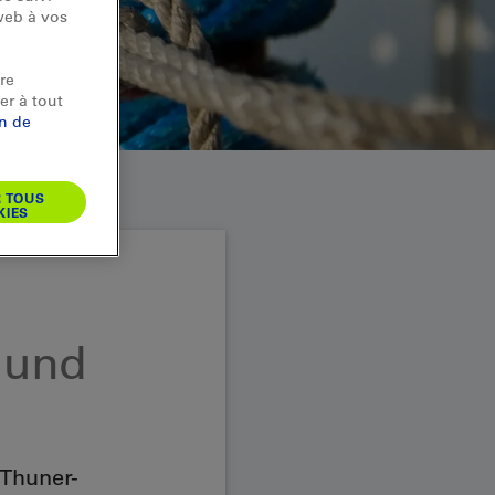
web à vos
re
er à tout
on de
R TOUS
KIES
 und
 Thuner-