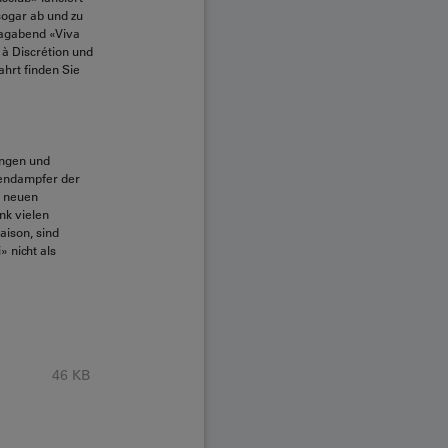
sogar ab und zu
tagabend «Viva
à Discrétion und
hrt finden Sie
angen und
bendampfer der
r neuen
nk vielen
aison, sind
» nicht als
46 KB