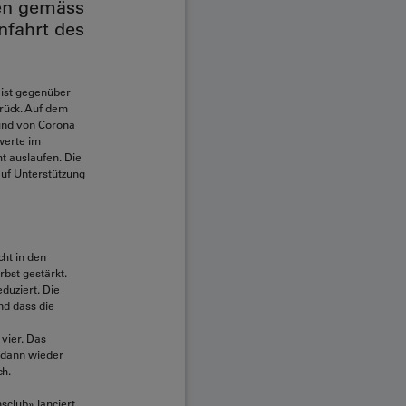
ren gemäss
nfahrt des
 ist gegenüber
rück. Auf dem
und von Corona
werte im
t auslaufen. Die
auf Unterstützung
ht in den
bst gestärkt.
eduziert. Die
nd dass die
vier. Das
i dann wieder
ch.
sclub» lanciert