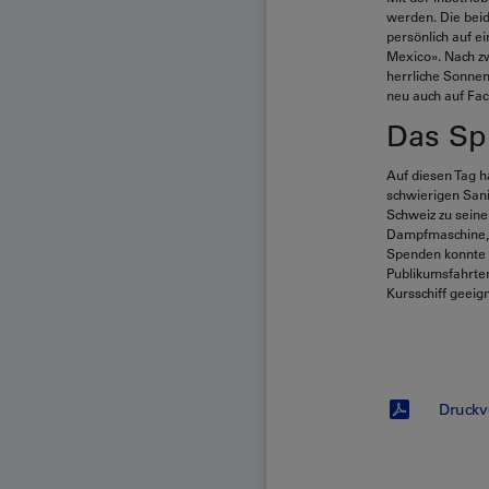
werden. Die beid
persönlich auf e
Mexico». Nach zw
herrliche Sonnen
neu auch auf Fa
Das Spi
Auf diesen Tag h
schwierigen Sani
Schweiz zu seine
Dampfmaschine, i
Spenden konnte d
Publikumsfahrten 
Kursschiff geeig
Druckv