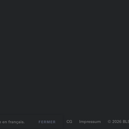
ique
Protection des données
CG
Impressum
© 2026 BL
 en français.
FERMER