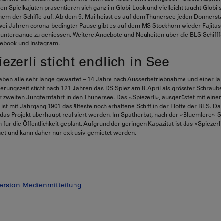
en Spielkajüten präsentieren sich ganz im Globi-Look und vielleicht taucht Globi 
inem der Schiffe auf. Ab dem 5. Mai heisst es auf dem Thunersee jeden Donners
ei Jahren corona-bedingter Pause gibt es auf dem MS Stockhorn wieder Fajitas 
untergänge zu geniessen. Weitere Angebote und Neuheiten über die BLS Schifffa
cebook und Instagram.
ezerli sticht endlich in See
aben alle sehr lange gewartet – 14 Jahre nach Ausserbetriebnahme und einer l
erungszeit sticht nach 121 Jahren das DS Spiez am 8. April als grösster Schrau
r zweiten Jungfernfahrt in den Thunersee. Das «Spiezerli», ausgerüstet mit eine
st mit Jahrgang 1901 das älteste noch erhaltene Schiff in der Flotte der BLS. Da
as Projekt überhaupt realisiert werden. Im Spätherbst, nach der «Blüemlere»-S
für die Öffentlichkeit geplant. Aufgrund der geringen Kapazität ist das «Spiezerli
net und kann daher nur exklusiv gemietet werden.
ersion Medienmitteilung