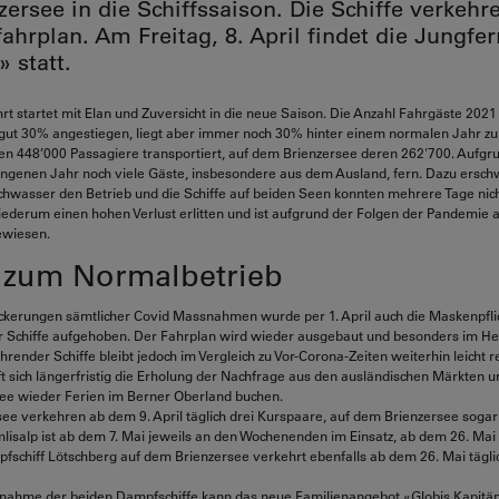
zersee in die Schiffssaison. Die Schiffe verkeh
ahrplan. Am Freitag, 8. April findet die Jungfer
» statt.
hrt startet mit Elan und Zuversicht in die neue Saison. Die Anzahl Fahrgäste 2021
gut 30% angestiegen, liegt aber immer noch 30% hinter einem normalen Jahr zu
n 448’000 Passagiere transportiert, auf dem Brienzersee deren 262'700. Aufgr
ngenen Jahr noch viele Gäste, insbesondere aus dem Ausland, fern. Dazu ersch
wasser den Betrieb und die Schiffe auf beiden Seen konnten mehrere Tage nich
wiederum einen hohen Verlust erlitten und ist aufgrund der Folgen der Pandemie 
ewiesen.
 zum Normalbetrieb
kerungen sämtlicher Covid Massnahmen wurde per 1. April auch die Maskenpflic
 Schiffe aufgehoben. Der Fahrplan wird wieder ausgebaut und besonders im Her
render Schiffe bleibt jedoch im Vergleich zu Vor-Corona-Zeiten weiterhin leicht r
fft sich längerfristig die Erholung der Nachfrage aus den ausländischen Märkten u
ee wieder Ferien im Berner Oberland buchen.
e verkehren ab dem 9. April täglich drei Kurspaare, auf dem Brienzersee sogar 
lisalp ist ab dem 7. Mai jeweils an den Wochenenden im Einsatz, ab dem 26. Ma
pfschiff Lötschberg auf dem Brienzersee verkehrt ebenfalls ab dem 26. Mai tägli
bnahme der beiden Dampfschiffe kann das neue Familienangebot «Globis Kapitän