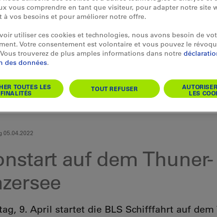
x vous comprendre en tant que visiteur, pour adapter notre site 
et à vos besoins et pour améliorer notre offre.
oir utiliser ces cookies et technologies, nous avons besoin de vot
ent. Votre consentement est volontaire et vous pouvez le révoqu
Vous trouverez de plus amples informations dans notre
déclarati
on des données
.
HER TOUTES LES
AUTORISE
TOUT REFUSER
FINALITÉS
LES COO
g 05.04.2022
onstart auf dem Thuner-
nzersee
g, 9. April startet die BLS Schifffahrt auf dem