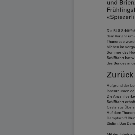
und Brien
Frühlingsf
«Spiezerli
Die BLS Schifffa
dem Vorjahr um 
Thunersee wurde
blieben im verga
Sommer das Hoch
Schifffahrt hat 
des Bundes ang
Zurück
Aufgrund der Loc
Innenräumen der
Die Anzahl verkeh
Schifffahrt erho
Gäste aus Übers
Auf dem Thunerse
Dampfschiff Blüm
täglich. Das Dam
Mit der Inbetrie