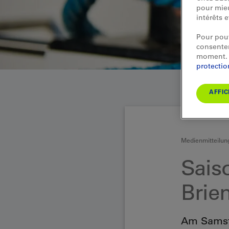
pour mieu
intérêts 
Pour pouv
consentem
moment. 
protecti
AFFIC
Medienmitteilun
Sais
Brie
Am Samsta