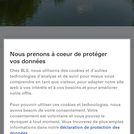
Nous prenons à coeur de protéger
vos données
Communiqué aux médias 04.05.2021
Chez BLS, nous utilisons des cookies et d'autres
technologies d'analyse et de suivi pour mieux vous
BLS met les premiers trains
comprendre en tant que visiteur, pour adapter notre site
web à vos intérêts et à vos besoins et pour améliorer
MIKA en service
notre offre.
Pour pouvoir utiliser ces cookies et technologies, nous
La flotte de BLS s’agrandit: les premiers
avons besoin de votre consentement. Votre
trains MIKA circuleront sur la ligne Bern–
consentement est volontaire et vous pouvez le
Neuchâtel dès le 10 mai prochain. BLS
révoquer à tout moment. Vous trouverez de plus amples
informations dans notre
déclaration de protection des
souhaite ainsi améliorer le confort des
données
.