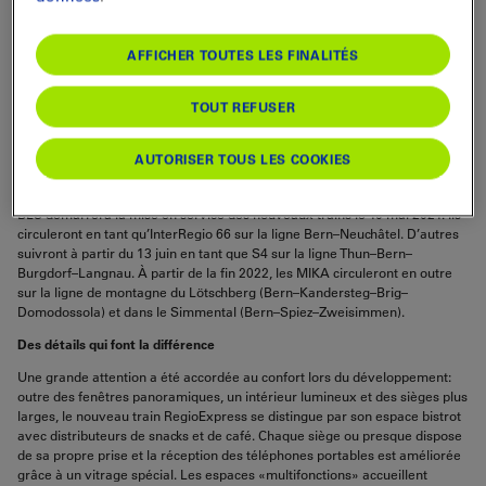
voyageurs et remplacer progressivement
les anciens véhicules.
AFFICHER TOUTES LES FINALITÉS
Il s’agit de la plus grande commande de véhicules de toute l’histoire de
BLS. L’entreprise ferroviaire investit environ 650 millions de francs dans
TOUT REFUSER
58 nouvelles rames automotrices à un étage et plancher surbaissé de
Stadler Rail. Le MIKA, en allemand « moderner, innovativer, kompakter
AUTORISER TOUS LES COOKIES
Allroundzug », remplacera peu à peu les trains VU III et RBDe vieillissants
d’ici la fin 2024.
BLS démarrera la mise en service des nouveaux trains le 10 mai 2021. Ils
circuleront en tant qu’InterRegio 66 sur la ligne Bern–Neuchâtel. D’autres
suivront à partir du 13 juin en tant que S4 sur la ligne Thun–Bern–
Burgdorf–Langnau. À partir de la fin 2022, les MIKA circuleront en outre
sur la ligne de montagne du Lötschberg (Bern–Kandersteg–Brig–
Domodossola) et dans le Simmental (Bern–Spiez–Zweisimmen).
Des détails qui font la différence
Une grande attention a été accordée au confort lors du développement:
outre des fenêtres panoramiques, un intérieur lumineux et des sièges plus
larges, le nouveau train RegioExpress se distingue par son espace bistrot
avec distributeurs de snacks et de café. Chaque siège ou presque dispose
de sa propre prise et la réception des téléphones portables est améliorée
grâce à un vitrage spécial. Les espaces «multifonctions» accueillent