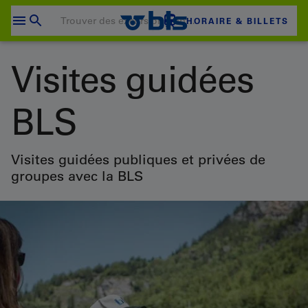
Passer
au
HORAIRE & BILLETS
contenu
Votre panier est vide
Visites guidées
PANIER D'ACHAT
BLS
Login
Visites guidées publiques et privées de
groupes avec la BLS