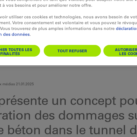
et à vos besoins et pour améliorer notre offre.
oir utiliser ces cookies et technologies, nous avons besoin de vot
ent. Votre consentement est volontaire et vous pouvez le révoqu
Vous trouverez de plus amples informations dans notre
déclarati
on des données
.
HER TOUTES LES
AUTORISE
TOUT REFUSER
FINALITÉS
LES COO
 médias 21.01.2025
présente un concept pou
ration des dommages s
e béton dans le tunnel 