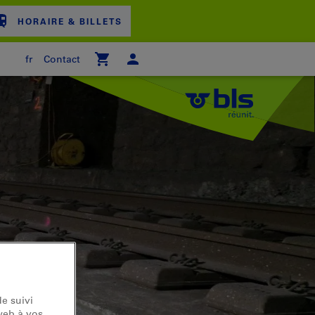
HORAIRE & BILLETS
fr
Contact
ER D'ACHAT
e suivi
web à vos