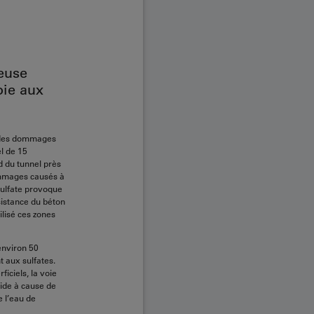
euse
oie aux
té des dommages
l de 15
d du tunnel près
ommages causés à
sulfate provoque
sistance du béton
ilisé ces zones
environ 50
 aux sulfates.
iciels, la voie
ide à cause de
e l’eau de