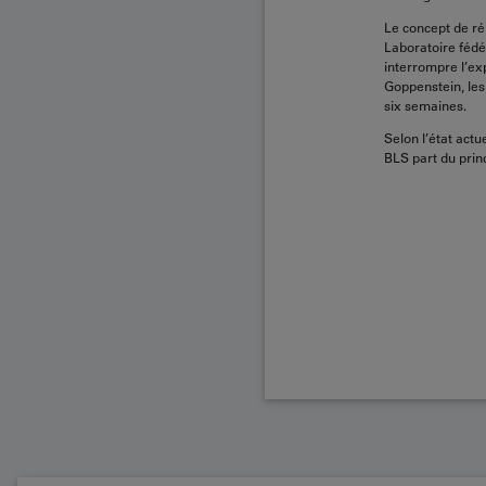
Le concept de ré
Laboratoire fédé
interrompre l’exp
Goppenstein, les
six semaines.
Selon l’état act
BLS part du prin