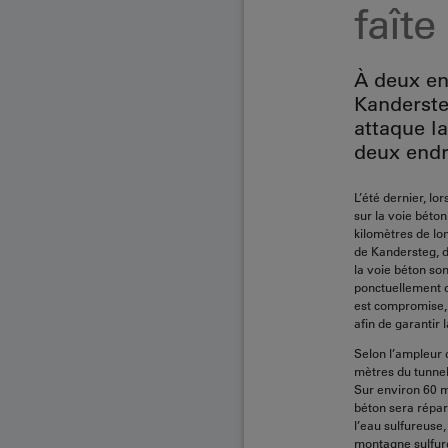
faît
À deux en
Kanderste
attaque l
deux endr
L’été dernier, l
sur la voie béto
kilomètres de lon
de Kandersteg, d
la voie béton so
ponctuellement de
est compromise, 
afin de garantir l
Selon l’ampleur 
mètres du tunnel
Sur environ 60 m
béton sera répar
l’eau sulfureuse
montagne sulfur