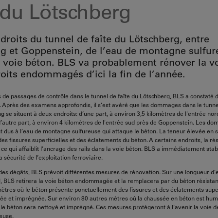
e du Lötschberg
droits du tunnel de faîte du Lötschberg, entre
g et Goppenstein, de l’eau de montagne sulfur
a voie béton. BLS va probablement rénover la v
oits endommagés d’ici la fin de l’année.
ors de passages de contrôle dans le tunnel de faîte du Lötschberg, BLS a consta
n. Après des examens approfondis, il s’est avéré que les dommages dans le tunne
g se situent à deux endroits: d’une part, à environ 3,5 kilomètres de l'entrée nor
’autre part, à environ 4 kilomètres de l'entrée sud près de Goppenstein. Les d
nt dus à l’eau de montagne sulfureuse qui attaque le béton. La teneur élevée en 
s fissures superficielles et des éclatements du béton. A certains endroits, la ré
ce qui affaiblit l’ancrage des rails dans la voie béton. BLS a immédiatement stab
a sécurité de l’exploitation ferroviaire.
des dégâts, BLS prévoit différentes mesures de rénovation. Sur une longueur d’
, BLS retirera la voie béton endommagée et la remplacera par du béton résistant
ètres où le béton présente ponctuellement des fissures et des éclatements superf
ée et imprégnée. Sur environ 80 autres mètres où la chaussée en béton est hum
, le béton sera nettoyé et imprégné. Ces mesures protégeront à l’avenir la voie d
euse.