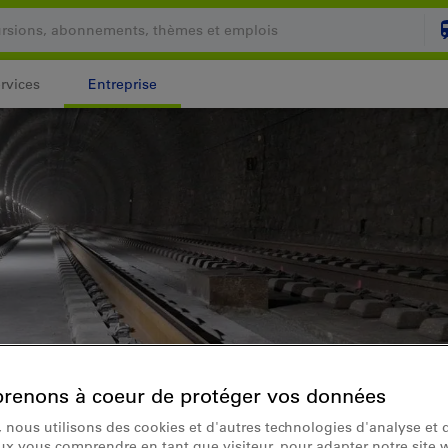
rvices
Entreprise
Votre panier est vide
PANI
Login
renons à coeur de protéger vos données
 nous utilisons des cookies et d'autres technologies d'analyse et d
x vous comprendre en tant que visiteur, pour adapter notre site 