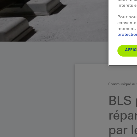
intérêts 
Pour pouv
consentem
moment. 
protecti
AFFIC
Communiqué aux
BLS 
répa
par l