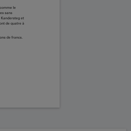
, comme le
ges sans
e Kandersteg et
ont de quatre à
ons de francs.