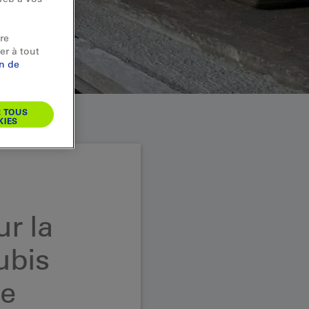
re
er à tout
on de
R TOUS
KIES
r la
ubis
de