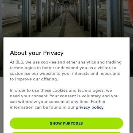
About your Privacy
At BLS, we use cookies and other analytics and tracking
technologies to better understand you as a visitor, to
customise our website to your interests and needs and
to improve our offering.
In order to use these cookies and technologies, we
need your consent. Your consent is voluntary and you
can withdraw your consent at any time. Further
BLS-Werkstätten
information can be found in our
privacy policy
.
Weshalb es neue
SHOW PURPOSES