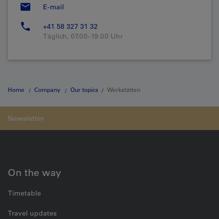
E-mail
+41 58 327 31 32
Täglich, 07.00–19.00 Uhr
Home
Company
Our topics
Werkstätten
On the way
Timetable
Travel updates