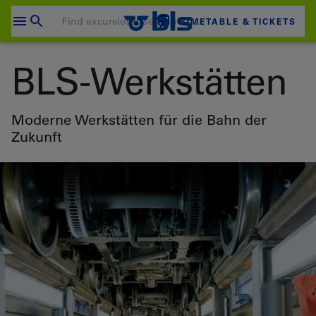
Skip
to
TIMETABLE & TICKETS
content
Your shopping cart is empty
BLS-Werkstätten
SHOPPING CART
Login
Moderne Werkstätten für die Bahn der
Zukunft