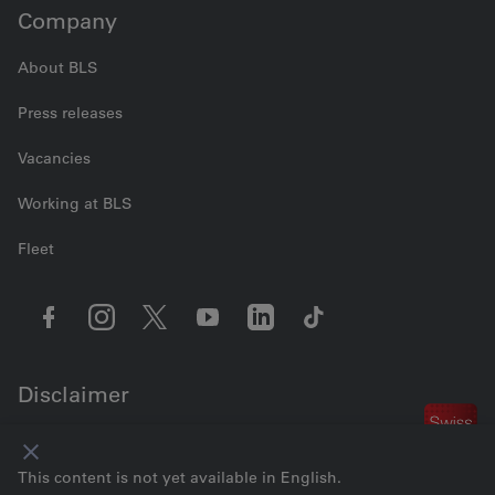
Company
About BLS
Press releases
Vacancies
Working at BLS
Fleet
Disclaimer
Contact us
Cookie settings
Legal information
Data Privacy
GTC
This content is not yet available in English.
Imprint
© 2026 BLS AG