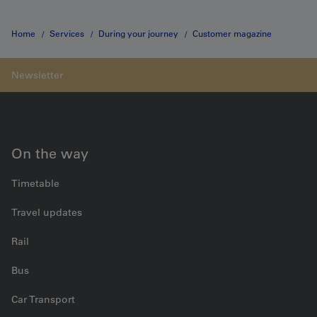
Home
Services
During your journey
Customer magazine
«gazette»
Inside
On the way
Timetable
Travel updates
Rail
Bus
Car Transport