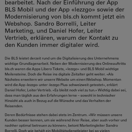
bearbeitet. Nach der Einführung der App
BLS Mobil und der App «lezzgo» sowie der
Modernisierung von bls.ch kommt jetzt ein
Webshop. Sandro Borrelli, Leiter
Marketing, und Daniel Hofer, Leiter
Vertrieb, erklären, warum der Kontakt zu
den Kunden immer digitaler wird.
Die BLS leistet derzeit rund um die Digitalisierung des Unternehmens
wichtige Grundlagenarbeit. Neben der Modernisierung des Onlineauftritts
bls.ch waren die Apps Libero Tickets, «lezzgo» und BLS Mobil wichtige
Meilensteine. Doch die Reise ins digitale Zeitalter geht weiter. «Als
Nächstes erweitern wir unsere Website um einen Webshop. Momentan
wird die App ‹lezzgo› unter ‹lezzgo Plus› schweizweit getestet», erklärt
Daniel Hofer, Leiter Vertrieb. «Es bleibt noch viel zu tun.» Wichtig dabei sei,
dass man täglich aus den Erfahrungen lerne – sowohl in technischer
Hinsicht als auch in Bezug auf die Wünsche und das Verhalten der
Reisenden.
Deren Bedürfnisse stehen dabei stets im Zentrum. «Wir müssen unsere
Kunden besser kennen, um sie während ihrer Reise, aber auch vorher und
nachher optimal betreuen zu können», betont Marketingleiter Sandro
Borrelli. Doch wie behält ein Mobilitätsdienstleister bei so vielen