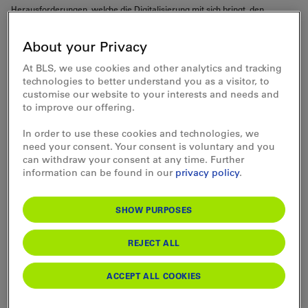
Herausforderungen, welche die Digitalisierung mit sich bringt, den
Überblick? Immerhin sind es vom Angebotsmanagement über den Vertrieb
bis hin zu den Zahlungssystemen rund 80 Themen, die koordiniert und
About your Privacy
priorisiert werden müssen. Hilfreich dabei seien eine Zusammenfassung
der digitalen Projekte und eine klare Priorisierung, sagt Borrelli. «Diese
At BLS, we use cookies and other analytics and tracking
gesamthafte Planung soll uns schneller ans Ziel bringen.»
technologies to better understand you as a visitor, to
customise our website to your interests and needs and
to improve our offering.
In order to use these cookies and technologies, we
need your consent. Your consent is voluntary and you
can withdraw your consent at any time. Further
information can be found in our
privacy policy
.
SHOW PURPOSES
REJECT ALL
ACCEPT ALL COOKIES