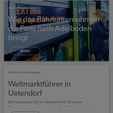
und ein modernes Gletschermuseum.
Archiv Kundenmagazin
Wie das Bahnunternehmen
die Fans nach Adelboden
bringt
MORE
Archiv Kundenmagazin
Weltmarktführer in
Uetendorf
Die Garaventa AG in Uetendorf ist Teil einer
Unternehmensgruppe, die im Seilbahnbau auf der
ganzen Welt führend ist. Trifft man den Leiter ihrer