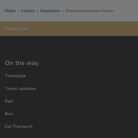
Home
Leisure
Excursions
Rätselweg Kehrsatz–Gurten
On the way
Timetable
Travel updates
Rail
Bus
Car Transport