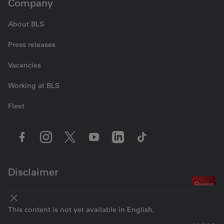
Company
About BLS
Press releases
Vacancies
Working at BLS
Fleet
Disclaimer
Contact us
Cookie settings
Legal information
Data Privacy
GTC
This content is not yet available in English.
Imprint
© 2026 BLS AG