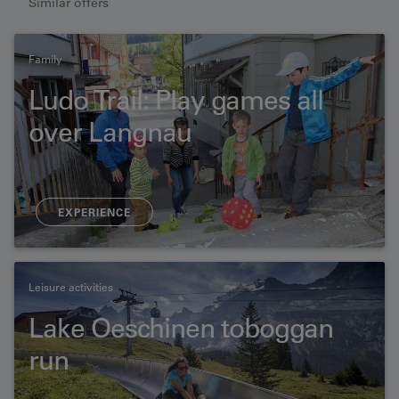
Similar offers
Family
Ludo Trail: Play games all
over Langnau
EXPERIENCE
Leisure activities
Lake Oeschinen toboggan
run