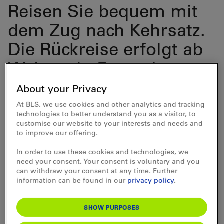
Reisen Sie bequem mit
dem Zug nach Kehrsatz.
Die Rückreise erfolgt ab
Wabern b. Bern, der
Bahnhof ist nur wenige
About your Privacy
Meter von der Talstation
At BLS, we use cookies and other analytics and tracking
technologies to better understand you as a visitor, to
der Gurtenbahn
customise our website to your interests and needs and
to improve our offering.
entfernt.
In order to use these cookies and technologies, we
need your consent. Your consent is voluntary and you
Der Rätselweg Kehrsatz–
can withdraw your consent at any time. Further
information can be found in our
privacy policy
.
Gurten ist eine
Kooperation der BLS AG
SHOW PURPOSES