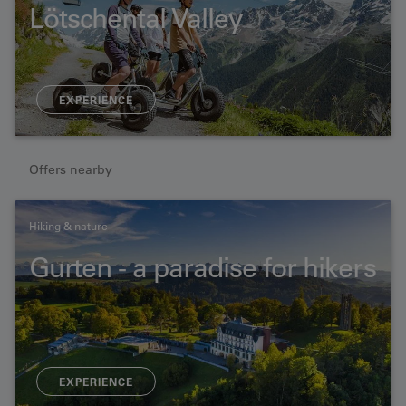
Lötschental Valley
EXPERIENCE
Offers nearby
Hiking & nature
Gurten - a paradise for hikers
EXPERIENCE