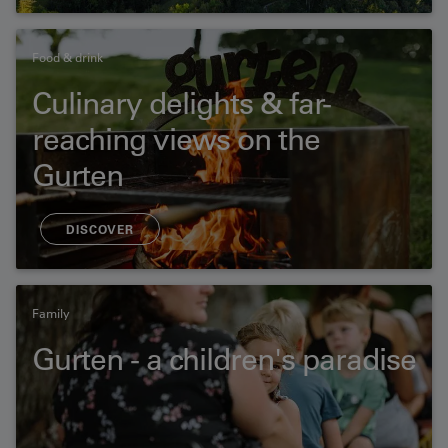
Food & drink
Culinary delights & far-
reaching views on the
Gurten
DISCOVER
Family
Gurten - a children's paradise