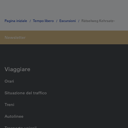
Pagina iniziale
Tempo libero
Escursioni
Rätselweg Kehrsatz–
Gurten
Viaggiare
Orari
Situazione del traffico
Treni
Autolinee
Trasporto veicoli