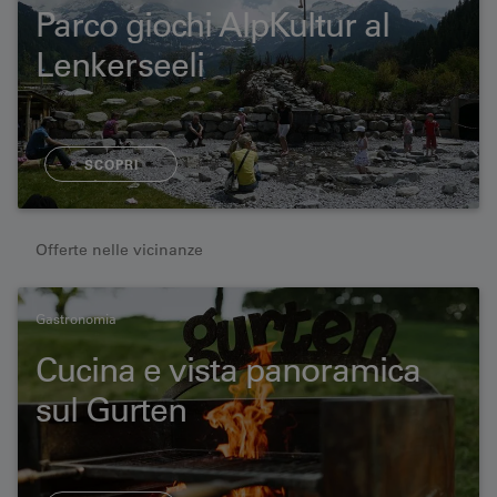
Parco giochi AlpKultur al
Lenkerseeli
SCOPRI
Offerte nelle vicinanze
Gastronomia
Cucina e vista panoramica
sul Gurten