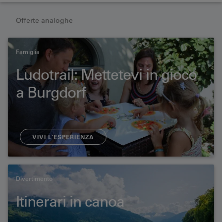
Offerte analoghe
Famiglia
Ludotrail: Mettetevi in gioco
a Burgdorf
VIVI L’ESPERIENZA
Divertimento
Itinerari in canoa