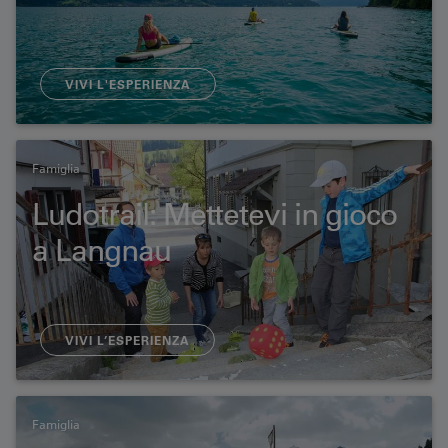
VIVI L'ESPERIENZA
Famiglia
Ludotrail: Mettetevi in gioco
a Langnau
VIVI L’ESPERIENZA
Famiglia