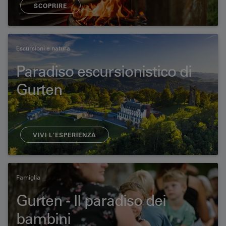
SCOPRIRE
Escursioni e natura
Paradiso escursionistico di
Gurten
VIVI L'ESPERIENZA
Famiglia
Gurten - Il paradiso dei
bambini