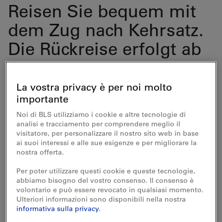
Reisen Sie bequem mit
dem Zug nach Kehrsatz.
Die Rückreise erfolgt ab
Wabern b. Bern, der
Bahnhof ist nur wenige
La vostra privacy è per noi molto
importante
Meter von der Talstation
Noi di BLS utilizziamo i cookie e altre tecnologie di
der Gurtenbahn
analisi e tracciamento per comprendere meglio il
visitatore, per personalizzare il nostro sito web in base
entfernt.
ai suoi interessi e alle sue esigenze e per migliorare la
nostra offerta.
Der Rätselweg Kehrsatz–
Per poter utilizzare questi cookie e queste tecnologie,
abbiamo bisogno del vostro consenso. Il consenso è
Gurten ist eine
volontario e può essere revocato in qualsiasi momento.
Ulteriori informazioni sono disponibili nella nostra
Kooperation der BLS AG
informativa sulla privacy
.