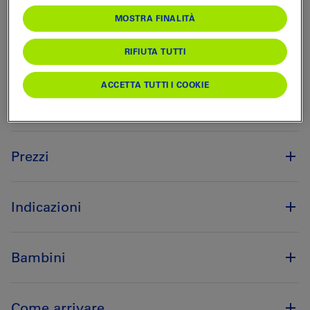
und des Kulturprozent
MOSTRA FINALITÀ
der Migros Aare.
RIFIUTA TUTTI
ACCETTA TUTTI I COOKIE
Disponibilità
Oggi (Venerdì) aperto
Prezzi
Indicazioni
Bambini
Come arrivare