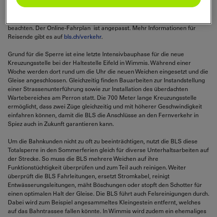
Halbstundentakt nach Spezialfahrplan und ab geänderten Halteorten. Die
BLS bittet ihre Reisenden genügend Zeit einzuplanen und die
Lautsprecherdurchsagen im Zug sowie die Hinweise am Bahnhof zu
beachten. Der Online-Fahrplan ist angepasst. Mehr Informationen für
Reisende gibt es auf
bls.ch/verkehr
.
Grund für die Sperre ist eine letzte Intensivbauphase für die neue
Kreuzungsstelle bei der Haltestelle Eifeld in Wimmis. Während einer
Woche werden dort rund um die Uhr die neuen Weichen eingesetzt und die
Gleise angeschlossen. Gleichzeitig finden Bauarbeiten zur Instandstellung
einer Strassenunterführung sowie zur Installation des überdachten
Wartebereiches am Perron statt. Die 700 Meter lange Kreuzungsstelle
ermöglicht, dass zwei Züge gleichzeitig und mit höherer Geschwindigkeit
einfahren können, damit die BLS die Anschlüsse an den Fernverkehr in
Spiez auch in Zukunft garantieren kann.
Um die Bahnkunden nicht zu oft zu beeinträchtigen, nutzt die BLS diese
Totalsperre in den Sommerferien gleich für diverse Unterhaltsarbeiten auf
der Strecke. So muss die BLS mehrere Weichen auf ihre
Funktionstüchtigkeit überprüfen und zum Teil auch reinigen. Weiter
überprüft die BLS Fahrleitungen, ersetzt Stromkabel, reinigt
Entwässerungsleitungen, mäht Böschungen oder stopft den Schotter für
einen optimalen Halt der Gleise. Die BLS führt auch Felsreinigungen durch.
Dabei wird zum Beispiel angesammeltes Kleingestein entfernt, welches
auf das Bahntrassee fallen könnte. In Wimmis wird zudem ein ehemaliges