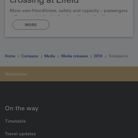
More user-friendliness, safety and capacity – passengers
will soon enjoy barrier-free boarding and exiting at
Eifeld in the community of Wimmis. As part of the
MORE
construction of a new railway crossing in Eifeld, the
station is also being modernised.
Home
Company
Media
Media releases
2018
Totalsperre
im Simmental
On the way
Timetable
Travel updates