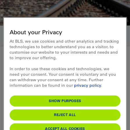
About your Privacy
At BLS, we use cookies and other analytics and tracking
technologies to better understand you as a visitor, to
customise our website to your interests and needs and
to improve our offering.
Media releases 02.07.2018
In order to use these cookies and technologies, we
need your consent. Your consent is voluntary and you
BLS sperrt Simmentalstrecke
can withdraw your consent at any time. Further
information can be found in our
privacy policy
.
für Bau- und
Unterhaltsarbeiten
SHOW PURPOSES
REJECT ALL
Zwischen Sonntag, 8. Juli 2018 und Samstag, 14. Juli 2018 wird der
Bahnverkehr zwischen Spiez und Zweisimmen unterbrochen. Die Züge
werden durch Direkt- und Regionalbusse ersetzt. Sie verkehren im
ACCEPT ALL COOKIES