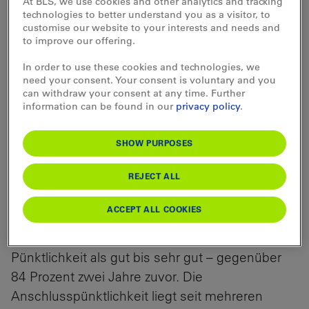
At BLS, we use cookies and other analytics and tracking
technologies to better understand you as a visitor, to
customise our website to your interests and needs and
to improve our offering.
Pünktlichkeit
In order to use these cookies and technologies, we
need your consent. Your consent is voluntary and you
Die BLS-Züge werden immer pünktlicher. Der
can withdraw your consent at any time. Further
Trend hält seit mehreren Jahren an und konnte
information can be found in our
privacy policy
.
auch im Jahr 2025 fortgesetzt werden. Als
pünktlich gelten in der Schweiz Züge, die mit
SHOW PURPOSES
weniger als drei Minuten Verspätung verkehren.
REJECT ALL
Der positive Trend widerspiegelt sich auch in der
Zufriedenheit der Fahrgäste. Gemäss einer
ACCEPT ALL COOKIES
Umfrage der BLS aus dem Jahr 2025
empfinden 90 Prozent der Fahrgäste die
Pünktlichkeit als gut bis sehr gut – gegenüber
84 Prozent zwei Jahre zuvor. Die
Anschlusspünktlichkeit liegt seit mehreren