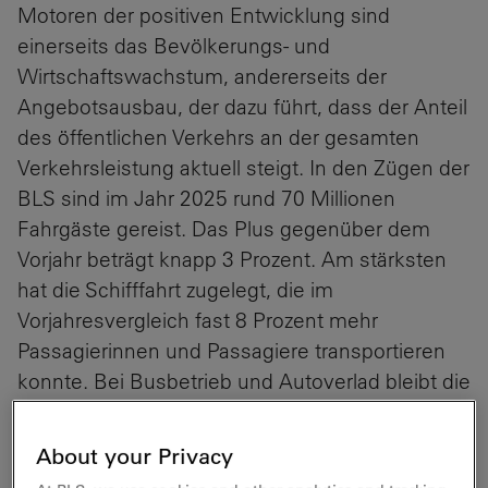
Motoren der positiven Entwicklung sind
einerseits das Bevölkerungs- und
Wirtschaftswachstum, andererseits der
Angebotsausbau, der dazu führt, dass der Anteil
des öffentlichen Verkehrs an der gesamten
Verkehrsleistung aktuell steigt. In den Zügen der
BLS sind im Jahr 2025 rund 70 Millionen
Fahrgäste gereist. Das Plus gegenüber dem
Vorjahr beträgt knapp 3 Prozent. Am stärksten
hat die Schifffahrt zugelegt, die im
Vorjahresvergleich fast 8 Prozent mehr
Passagierinnen und Passagiere transportieren
konnte. Bei Busbetrieb und Autoverlad bleibt die
Nachfrage beinahe unverändert.
About your Privacy