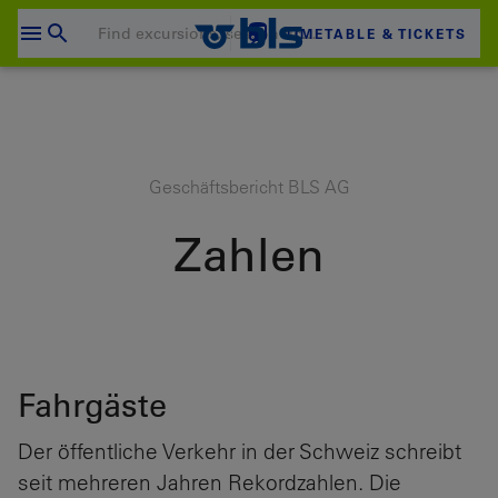
Skip
to
TIMETABLE & TICKETS
content
Your shopping cart is empty
SHOPPING CART
Login
Geschäftsbericht BLS AG
Zahlen
Fahrgäste
Der öffentliche Verkehr in der Schweiz schreibt
seit mehreren Jahren Rekordzahlen. Die