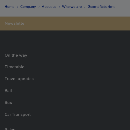
Home
Company
About us
Who we are
Geschäftsbericht
Zahlen
On the way
Timetable
Travel updates
Rail
Bus
Car Transport
Sales