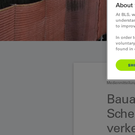
About 
At BLS, w
understan
to improv
In order 
voluntary
found in
SH
Medienmitteilun
Baua
Sche
verk