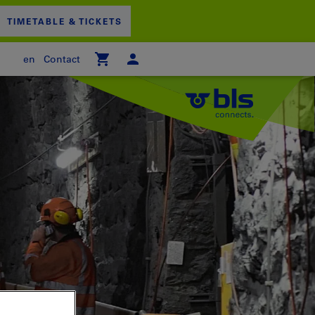
TIMETABLE & TICKETS
en
Contact
 empty
PPING CART