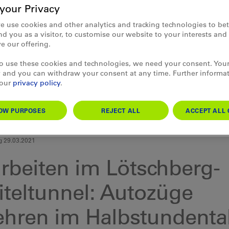
your Privacy
e use cookies and other analytics and tracking technologies to bet
d you as a visitor, to customise our website to your interests an
e our offering.
to use these cookies and technologies, we need your consent. Your
 and you can withdraw your consent at any time. Further informa
 our
privacy policy
.
OW PURPOSES
REJECT ALL
ACCEPT ALL 
g 29.03.2021
rbeiten im Lötschberg-
iteltunnel: Autozüge
ehren im Halbstundenta