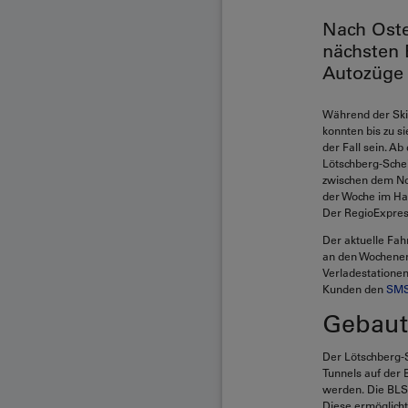
Nach Oste
nächsten 
Autozüge 
Während der Ski
konnten bis zu s
der Fall sein. Ab
Lötschberg-Schei
zwischen dem No
der Woche im Hal
Der RegioExpres
Der aktuelle Fah
an den Wochenen
Verladestatione
Kunden den
SMS
Gebaut
Der Lötschberg-S
Tunnels auf der 
werden. Die BLS 
Diese ermöglich