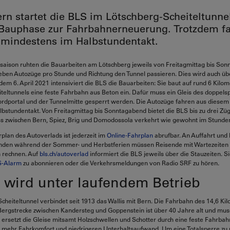
rn startet die BLS im Lötschberg-Scheiteltunne
Bauphase zur Fahrbahnerneuerung. Trotzdem fa
mindestens im Halbstundentakt.
saison ruhten die Bauarbeiten am Lötschberg jeweils von Freitagmittag bis Son
ieben Autozüge pro Stunde und Richtung den Tunnel passieren. Dies wird auch üb
 dem 6. April 2021 intensiviert die BLS die Bauarbeiten: Sie baut auf rund 6 Kilo
teltunnels eine feste Fahrbahn aus Beton ein. Dafür muss ein Gleis des doppels
rdportal und der Tunnelmitte gesperrt werden. Die Autozüge fahren aus diese
bstundentakt. Von Freitagmittag bis Sonntagabend bietet die BLS bis zu drei Zü
s zwischen Bern, Spiez, Brig und Domodossola verkehrt wie gewohnt im Stunden
rplan des Autoverlads ist jederzeit im
Online-Fahrplan
abrufbar. An Auffahrt und 
den während der Sommer- und Herbstferien müssen Reisende mit Wartezeiten
n rechnen. Auf
bls.ch/autoverlad
informiert die BLS jeweils über die Stauzeiten. S
-Alarm
zu abonnieren oder die Verkehrsmeldungen von Radio SRF zu hören.
 wird unter laufendem Betrieb
cheiteltunnel verbindet seit 1913 das Wallis mit Bern. Die Fahrbahn des 14,6 Ki
Bergstrecke zwischen Kandersteg und Goppenstein ist über 40 Jahre alt und mus
ersetzt die Gleise mitsamt Holzschwellen und Schotter durch eine feste Fahrbah
t mehr Fahrkomfort und niedrigeren Unterhaltsaufwand. Um eine Totalsperre zu