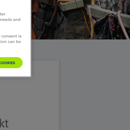
ter
d needs and
 consent is
tion can be
COOKIES
kt