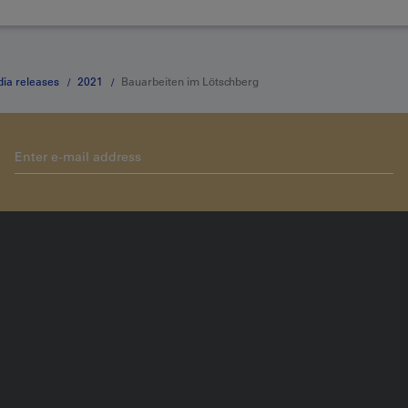
ia releases
2021
Bauarbeiten im Lötschberg