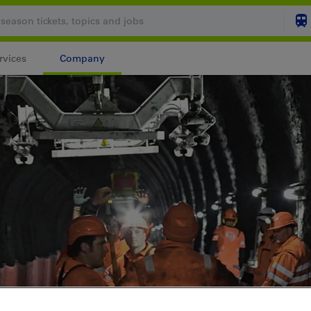
rvices
Company
Your shopping cart is
SHO
Login