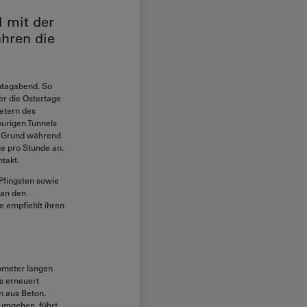
l mit der
hren die
ntagabend. So
er die Ostertage
metern des
purigen Tunnels
m Grund während
ge pro Stunde an.
takt.
Pfingsten sowie
 an den
ie empfiehlt ihren
lometer langen
s erneuert
n aus Beton.
 umgehen, führt