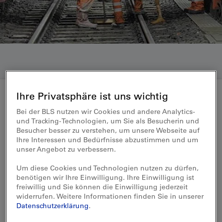
Ihre Privatsphäre ist uns wichtig
Bei der BLS nutzen wir Cookies und andere Analytics-
Medienmitteilung 29.03.2021
und Tracking-Technologien, um Sie als Besucherin und
Besucher besser zu verstehen, um unsere Webseite auf
Bauarbeiten im Lötschberg-
Ihre Interessen und Bedürfnisse abzustimmen und um
Scheiteltunnel: Autozüge
unser Angebot zu verbessern.
verkehren im Halbstundentakt
Um diese Cookies und Technologien nutzen zu dürfen,
benötigen wir Ihre Einwilligung. Ihre Einwilligung ist
freiwillig und Sie können die Einwilligung jederzeit
Nach Ostern startet die BLS im Lötschberg-
widerrufen. Weitere Informationen finden Sie in unserer
Datenschutzerklärung
.
Scheiteltunnel mit der nächsten Bauphase
zur Fahrbahnerneuerung. Trotzdem fahren