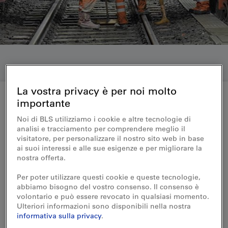
La vostra privacy è per noi molto
importante
Medienmitteilung 29.03.2021
Noi di BLS utilizziamo i cookie e altre tecnologie di
analisi e tracciamento per comprendere meglio il
Bauarbeiten im Lötschberg-
visitatore, per personalizzare il nostro sito web in base
ai suoi interessi e alle sue esigenze e per migliorare la
Scheiteltunnel: Autozüge
nostra offerta.
verkehren im Halbstundentakt
Per poter utilizzare questi cookie e queste tecnologie,
abbiamo bisogno del vostro consenso. Il consenso è
volontario e può essere revocato in qualsiasi momento.
Nach Ostern startet die BLS im Lötschberg-
Ulteriori informazioni sono disponibili nella nostra
Scheiteltunnel mit der nächsten Bauphase
informativa sulla privacy
.
zur Fahrbahnerneuerung. Trotzdem fahren