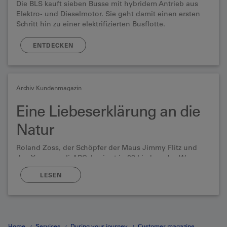
Die BLS kauft sieben Busse mit hybridem Antrieb aus
Elektro- und Dieselmotor. Sie geht damit einen ersten
Schritt hin zu einer elektrifizierten Busflotte.
ENTDECKEN
Archiv Kundenmagazin
Eine Liebeserklärung an die
Natur
Roland Zoss, der Schöpfer der Maus Jimmy Flitz und
des Xenegugeli-ABC, besingt in 28 Liedern das Wesen
der Bäume von Arve bis Zypresse.
LESEN
Home
Services
During your journey
Customer magazine