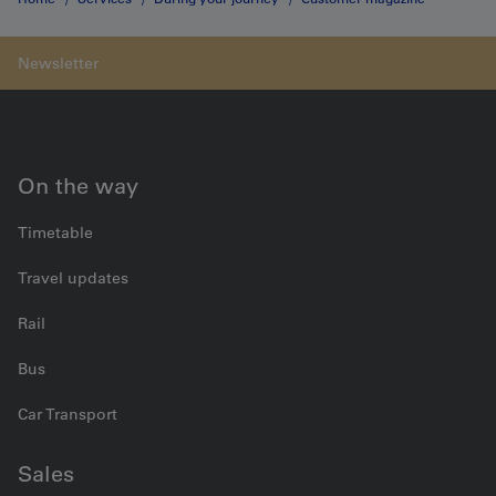
«gazette»
Bänz Friedli
On the way
Timetable
Travel updates
Rail
Bus
Car Transport
Sales