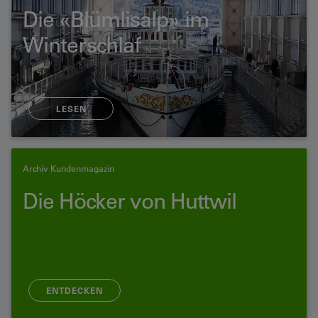
Die «Blümlisalp» im
Winterschlaf
LESEN
Archiv Kundenmagazin
Die Höcker von Huttwil
ENTDECKEN