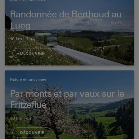
Randonnée de Berthoud au
Lueg
10 km | 3 h
DÉCOUVRIR
Nature et randonnée
Par monts et par vaux sur le
Fritzeflue
13 km | 4 h
DÉCOUVRIR