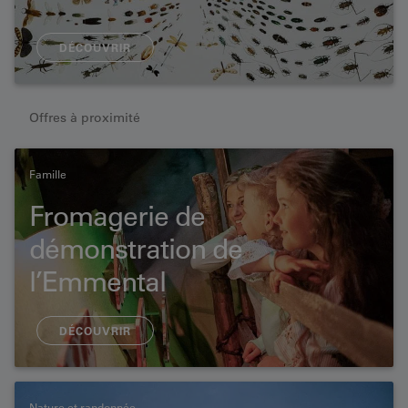
DÉCOUVRIR
Offres à proximité
Famille
Fromagerie de
démonstration de
l’Emmental
DÉCOUVRIR
Nature et randonnée