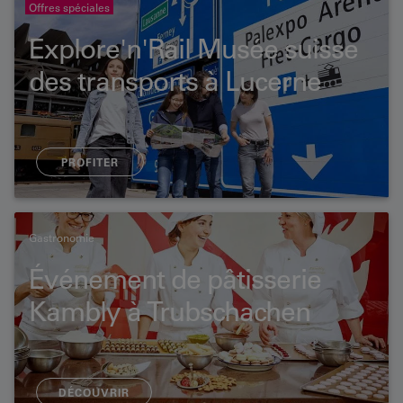
Offres spéciales
Explore'n'Rail Musée suisse
des transports à Lucerne
PROFITER
Gastronomie
Événement de pâtisserie
Kambly à Trubschachen
DÉCOUVRIR