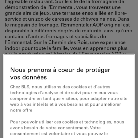
l'agréable restaurant. Sur le site de la fromagerie de
démonstration de l'Emmental, vous trouverez une
grande aire de jeux, une terrasse ensoleillée en libre-
service et un zoo de caresses de chèvres naines. Dans
le magasin de fromage, l'Emmentaler AOP original est
disponible à différents degrés de maturité, ainsi qu'une
centaine d'autres fromages et spécialités de
l'Emmental. Sur le Chemin des Rois, une expérience
indoor pour toute la famille, vous en apprendrez plus
sur la production et l'histoire de l'Emmentaler AOP, y
compris une dégustation de fromage. Ou mettez la
main à la pâte et fabriquez en groupe votre propre
Nous prenons à coeur de protéger
fromage Stöcklikäse ou fromage frais.
vos données
Voyagez confortablement
Chez BLS, nous utilisons des cookies et d'autres
technologies d'analyse et de suivi pour mieux vous
en train jusqu'à Hasle-
comprendre en tant que visiteur, pour adapter notre site
web à vos intérêts et à vos besoins et pour améliorer
Rüegsau ou Huttwil, puis
notre offre.
continuez en bus jusqu'à
Pour pouvoir utiliser ces cookies et technologies, nous
avons besoin de votre consentement. Votre
«Affoltern i.E.,
consentement est volontaire et vous pouvez le