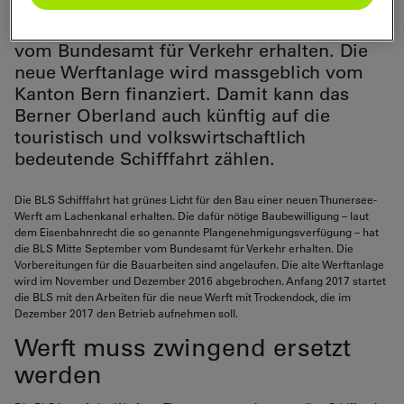
Neubau. Die dafür nötige
Plangenehmigungs-verfügung hat die BLS
vom Bundesamt für Verkehr erhalten. Die
neue Werftanlage wird massgeblich vom
Kanton Bern finanziert. Damit kann das
Berner Oberland auch künftig auf die
touristisch und volkswirtschaftlich
bedeutende Schifffahrt zählen.
Die BLS Schifffahrt hat grünes Licht für den Bau einer neuen Thunersee-
Werft am Lachenkanal erhalten. Die dafür nötige Baubewilligung – laut
dem Eisenbahnrecht die so genannte Plangenehmigungsverfügung – hat
die BLS Mitte September vom Bundesamt für Verkehr erhalten. Die
Vorbereitungen für die Bauarbeiten sind angelaufen. Die alte Werftanlage
wird im November und Dezember 2016 abgebrochen. Anfang 2017 startet
die BLS mit den Arbeiten für die neue Werft mit Trockendock, die im
Dezember 2017 den Betrieb aufnehmen soll.
Werft muss zwingend ersetzt
werden