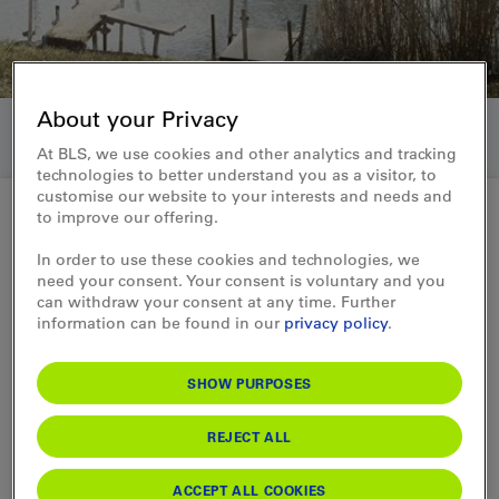
About your Privacy
At BLS, we use cookies and other analytics and tracking
technologies to better understand you as a visitor, to
customise our website to your interests and needs and
to improve our offering.
Medienmitteilung 27.10.2016
In order to use these cookies and technologies, we
need your consent. Your consent is voluntary and you
BLS Schifffahrt startet mit den
can withdraw your consent at any time. Further
information can be found in our
privacy policy
.
Bauarbeiten für die neue Werft
SHOW PURPOSES
Der Bau einer neuen Thunersee-Werft rückt
näher. Bis Ende Jahr wird die alte
REJECT ALL
Werfthalle abgebrochen, Anfang 2017
beginnt die BLS mit den Arbeiten für den
ACCEPT ALL COOKIES