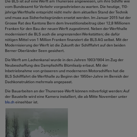
Die BLS ist auf eine Werft am Thunersee angewiesen, um ihre Schiffe wie
vom Bundesamt für Verkehr vorgeschrieben zu warten. Die heutige, 110-
jährige Werfthalle entspricht nicht mehr dem aktuellen Stand der Technik
und muss aus Sicherheitsgründen ersetzt werden. Im Januar 2015 hat der
Grosse Rat des Kantons Bern dem Investitionsbeitrag über 12,8 Millionen
Franken für den Bau der neuen Werft zugestimmt. Neben der Werfthalle
modernisiert die BLS auch die angrenzenden Werkstätten; die dafür
nötigen Mittel von 1 Million Franken finanziert die BLS AG selbst. Mit der
Modernisierung der Werft ist die Zukunft der Schifffahrt auf den beiden
Berner Oberländer Seen gesichert.
Die Werft am Lachenkanal wurde in den Jahren 1903/1904 im Zug der
Neubeschaffung des Dampfschiffs Blümlisalp erbaut. Mit der
Inbetriebnahme von grösseren und moderneren Motorschiffen hat die
BLS Schifffahrt die Werfthalle zu Beginn der 1950er-Jahre im Bereich der
Dachkonstruktion mehrmals angepasst.
Die Bauarbeiten an der Thunersee-Werft können mitverfolgt werden: Auf
der Baustelle wird eine Kamera installiert, die ab Mitte November unter
bls.ch
einsehbar ist.