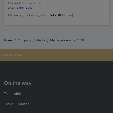
fax +41 58 327 29 10
media@bls.ch
(Monday to Friday,
08.00–17.00
hours)
Home
Company
Media
Media releases
2016
Medienmitteilung vom 27.10.2016
On the way
Timetable
Travel updates