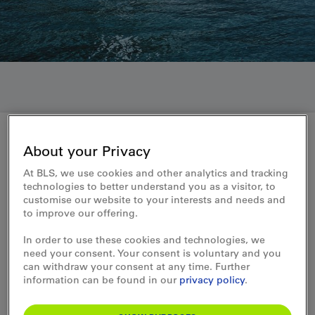
About your Privacy
Medienmitteilung 08.03.2016
At BLS, we use cookies and other analytics and tracking
Gutes Geschäftsjahr für die
technologies to better understand you as a visitor, to
customise our website to your interests and needs and
BLS-Schifffahrt
to improve our offering.
In order to use these cookies and technologies, we
Die BLS-Schifffahrt hat 2015 auf dem
need your consent. Your consent is voluntary and you
can withdraw your consent at any time. Further
Thuner- und Brienzersee 1,03 Millionen
information can be found in our
privacy policy
.
Personen und damit mehr Passagiere
transportiert als im Vorjahr. Sie erzielt ein