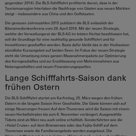
gegenüber 2014). Die BLS-Schifffahrt profitierte davon, dass in der
Tourismusregion Interlaken die Nachfrage von Gästen aus neuen Märkten
steigt – insbesondere aus China und den Golfstaaten.
Die genauen Jahreszahlen 2015 publiziert die BLS anlässlich der
Bilanzmedienkonferenz vom 26. April 2016. Mit der neuen Strategie,
welche der Verwaltungsrat der BLS AG im letzten Herbst beschlossen hat,
soll die Grundlage für eine nachhaltig gesunde Schifffahrt und für
Investitionen geschaffen werden. Basis dafür bleibt das in der Hochsaison
stündliche Kursangebot auf beiden Seen. Im Fokus der neuen Strategie
steht die Umsetzung eines ganzen Massnahmenpakets zur Optimierung
des Kerngeschäftes und zur Erschliessung von Mehreinnahmen aus
Nebengeschäften und neuen Finanzierungsquellen.
Lange Schifffahrts-Saison dank
frühen Ostern
Die BLS-Schifffahrt startet am Karfreitag, 25. März wegen den frühen
Ostern in die längste Saison ihrer Geschichte. Die Gäste können sich auf
einige Neuerungen freuen: Auf dem Thunersee wird die Saison mit einem
neuen Herbstfahrplan bis zum 6. November verlängert. Ausgewählte
Tickets sind ab März neu auch online erhältlich. Sonderfahrten wie die
«Halal Cruise» auf dem Brienzersee oder das Fajita-Schiff auf dem
Thunersee sowie die Familienangebote werden ausgebaut. Die