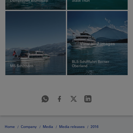
Dampfschiff Blümlisalp
Stadt Thun
View all 7 images
BLS Schifffahrt Berner
MS Schilthorn
Oberland
Home
Company
Media
Media releases
2016