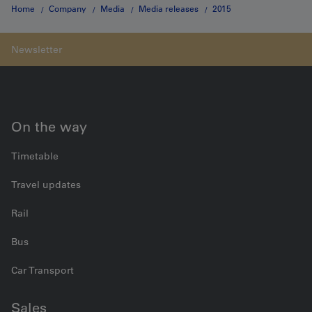
Home
Company
Media
Media releases
2015
Medienmitteilung vom 11.11.2015
On the way
Timetable
Travel updates
Rail
Bus
Car Transport
Sales