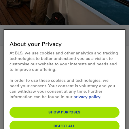
About your Privacy
At BLS, we use cookies and other analytics and tracking
technologies to better understand you as a visitor, to
customise our website to your interests and needs and
Medienmitteilung 11.11.2015
to improve our offering.
Sonniger Sommer bringt der
In order to use these cookies and technologies, we
need your consent. Your consent is voluntary and you
BLS mehr Schiffspassagiere
can withdraw your consent at any time. Further
information can be found in our
privacy policy
.
973‘000 Passagiere hat die BLS-Schifffahrt
bis zum Ende der Hauptsaison auf den
SHOW PURPOSES
Oberländer Seen transportiert – dank
sonnigen Sommermonaten sind das leicht
REJECT ALL