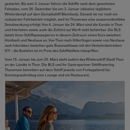
gestartet. Bis zum 3. Januar fahren die Schiffe nach dem gewohnten
Fahrplan, vom 26. Dezember bis am 3. Januar inklusive täglichem
Winterdampf auf dem Dampfschiff Blümlisalp. Danach ist nur noch ein
reduzierter Fahrbetrieb möglich, weil im Thunersee eine ausserordentliche
Seeabsenkung erfolgt: Von 4. Januar bis 24. März sind die Kanäle in Thun
und Interlaken sowie auch die Zufahrt zur Werft nicht befahrbar. Die BLS
bietet ihren Schiffspassagieren in diesem Zeitraum einen Kurs zwischen
Hünibach und Neuhaus an. Von Thun nach Hilterfingen sowie von Neuhaus
nach Interlaken bestehen gute Busanschlüsse mit den Verkehrsbetrieben
STI – die Busfahrt ist im Preis des Schiffsbillets inbegriffen.
Vom 15. Januar bis zum 20. März steht zudem das Winterschiff Stadt Thun
an der Ländte in Thun. Die BLS und ihr Gastropartner Schiffcatering
Thunersee betreiben auf dem Schiff jeweils von Freitagabend bis
Sonntagnachmittag eine Lounge und ein Restaurant.