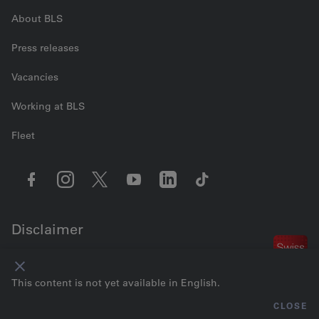
About BLS
Press releases
Vacancies
Working at BLS
Fleet
Disclaimer
Contact us
Cookie settings
Legal information
Data Privacy
GTC
This content is not yet available in English.
Imprint
© 2026 BLS AG
CLOSE