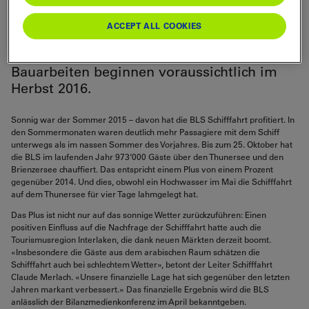
mehr als im Vorjahr. Im September hat die
BLS die Plangenehmigung für den Ersatz
ACCEPT ALL COOKIES
der alten Werft am Thunersee beim
Bundesamt für Verkehr eingereicht. Die
Bauarbeiten beginnen voraussichtlich im
Herbst 2016.
Sonnig war der Sommer 2015 – davon hat die BLS Schifffahrt profitiert. In
den Sommermonaten waren deutlich mehr Passagiere mit dem Schiff
unterwegs als im nassen Sommer des Vorjahres. Bis zum 25. Oktober hat
die BLS im laufenden Jahr 973‘000 Gäste über den Thunersee und den
Brienzersee chauffiert. Das entspricht einem Plus von einem Prozent
gegenüber 2014. Und dies, obwohl ein Hochwasser im Mai die Schifffahrt
auf dem Thunersee für vier Tage lahmgelegt hat.
Das Plus ist nicht nur auf das sonnige Wetter zurückzuführen: Einen
positiven Einfluss auf die Nachfrage der Schifffahrt hatte auch die
Tourismusregion Interlaken, die dank neuen Märkten derzeit boomt.
«Insbesondere die Gäste aus dem arabischen Raum schätzen die
Schifffahrt auch bei schlechtem Wetter», betont der Leiter Schifffahrt
Claude Merlach. «Unsere finanzielle Lage hat sich gegenüber den letzten
Jahren markant verbessert.» Das finanzielle Ergebnis wird die BLS
anlässlich der Bilanzmedienkonferenz im April bekanntgeben.