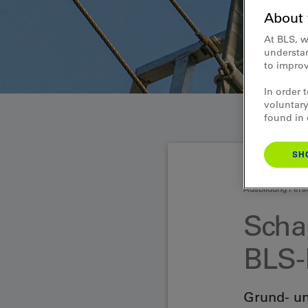
About 
At BLS, w
understan
to improv
In order 
voluntary
found in
SH
Ausbildung Pers
Scha
BLS-
Grund- u