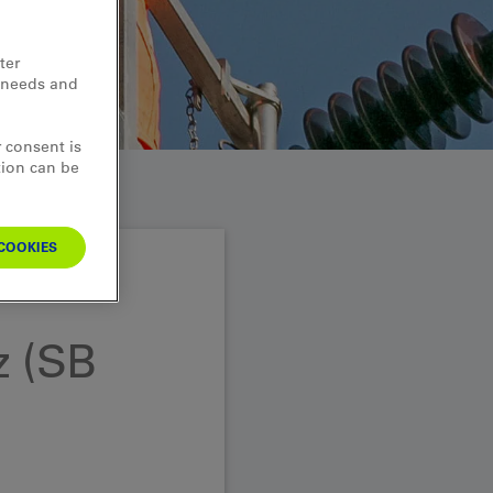
ter
d needs and
 consent is
tion can be
COOKIES
z (SB