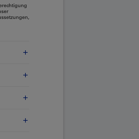
erechtigung
nser
aussetzungen,