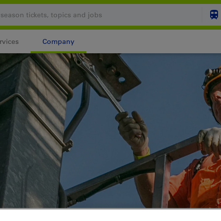
rvices
Company
Your shopping cart is
SHO
Login