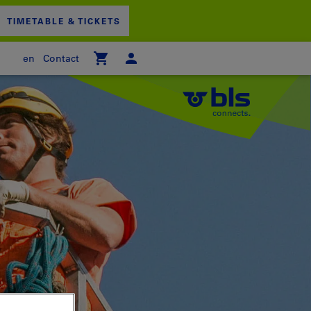
TIMETABLE & TICKETS
en
Contact
 empty
PPING CART