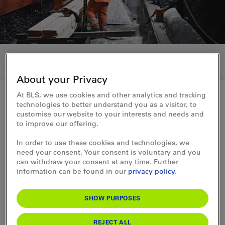
About your Privacy
At BLS, we use cookies and other analytics and tracking
technologies to better understand you as a visitor, to
customise our website to your interests and needs and
Ausbildung Personal
to improve our offering.
Arbeitsstellenkoordinator:in
In order to use these cookies and technologies, we
komplex
need your consent. Your consent is voluntary and you
can withdraw your consent at any time. Further
information can be found in our
privacy policy
.
Grundkurse
Willkommen auf der Startseite für den Grundkurs
SHOW PURPOSES
Arbeitsstellenkoordinator:in komplex. Hier finden Sie
alle wissenswerten Informationen rund um unser
REJECT ALL