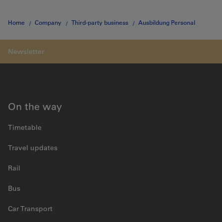
Home
Company
Third-party business
Ausbildung Personal
Kurse Arbeitsstellenkoordinator:in komplex
On the way
Timetable
Travel updates
Rail
Bus
Car Transport