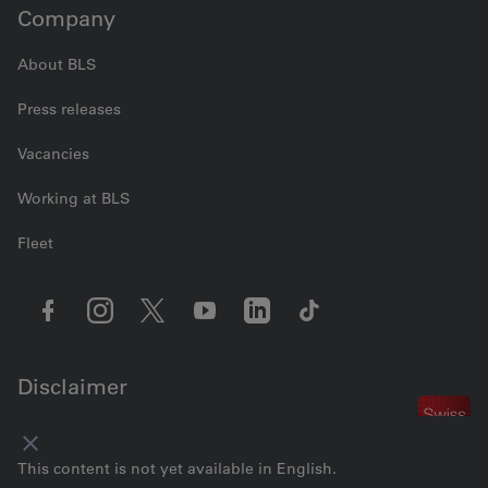
Company
About BLS
Press releases
Vacancies
Working at BLS
Fleet
Disclaimer
Contact us
Cookie settings
Legal information
Data Privacy
GTC
This content is not yet available in English.
Imprint
© 2026 BLS AG