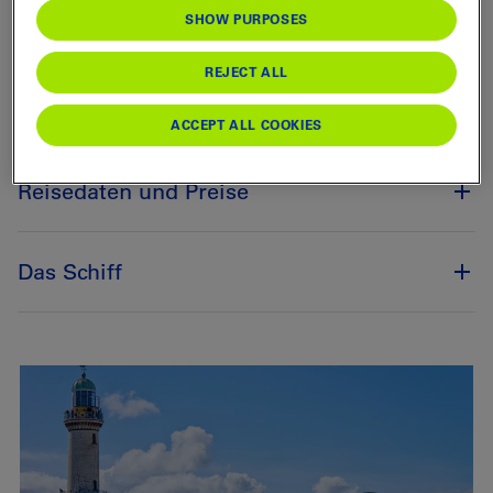
Vergnügungspark Tivoli.
SHOW PURPOSES
REJECT ALL
Reiseprogramm
ACCEPT ALL COOKIES
Reisedaten und Preise
Das Schiff