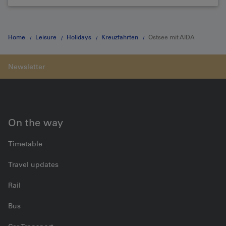
Home
Leisure
Holidays
Kreuzfahrten
Ostsee mit AIDA
On the way
Timetable
Travel updates
Rail
Bus