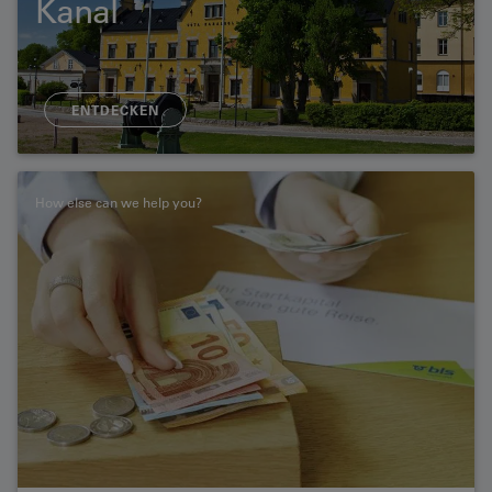
Kanal
ENTDECKEN
How else can we help you?