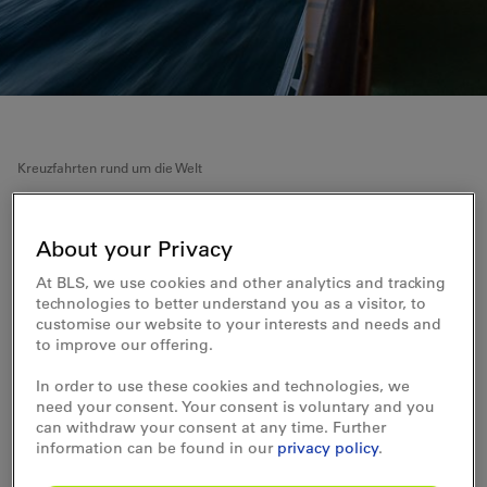
Kreuzfahrten rund um die Welt
Schweden, Polen und
About your Privacy
Dänemark mit AIDA
At BLS, we use cookies and other analytics and tracking
technologies to better understand you as a visitor, to
Rundreise auf der Ostsee
customise our website to your interests and needs and
to improve our offering.
Lassen Sie sich auf dieser Kreuzfahrt den Ostseewind
um die Nase wehen. Sie legen in Stockholm an und
In order to use these cookies and technologies, we
haben die Möglichkeit, Schwedens Hauptstadt zu
need your consent. Your consent is voluntary and you
erkunden. In Visby besuchen Sie mittelalterlichen
can withdraw your consent at any time. Further
Bauten, die zum Weltkulturerbe zählen. In Danzig und
information can be found in our
privacy policy
.
Karlskrona tauchen Sie in die Geschichte ein und in
Kopenhagen geniessen Sie den berühmten