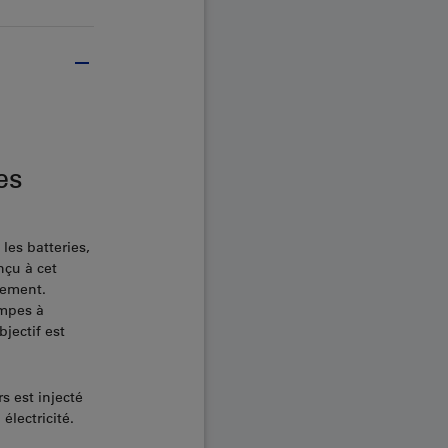
es
les batteries,
nçu à cet
acement.
ompes à
jectif est
rs est injecté
électricité.