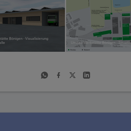
ätte Bönigen - Visualisierung
lle
Umbau Werkstätte Bönigen - Situati