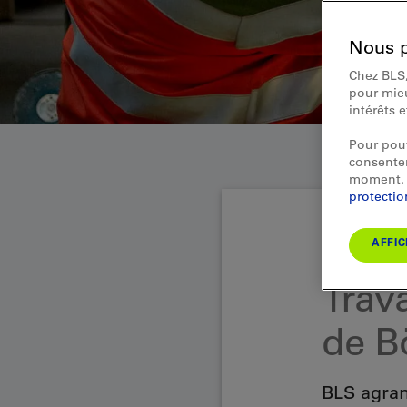
Nous p
Chez BLS,
pour mieu
intérêts 
Pour pouv
consentem
moment. 
protecti
AFFIC
Nos ateliers BLS
Trava
de B
BLS agran