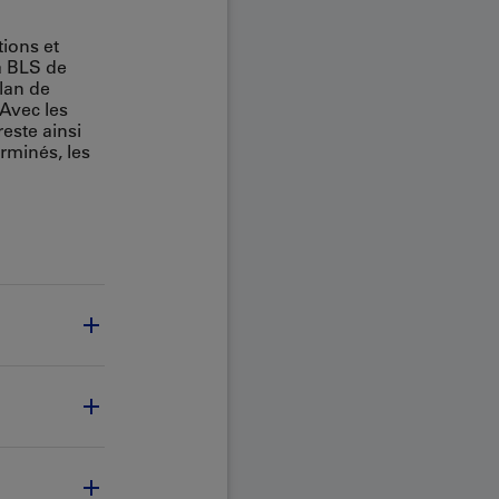
tions et
à BLS de
plan de
 Avec les
este ainsi
rminés, les