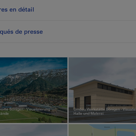
es en détail
ués de presse
ätte Bönigen - Visualisierung
Umbau Werkstätte Bönigen - Visualis
lände
Halle und Malerei