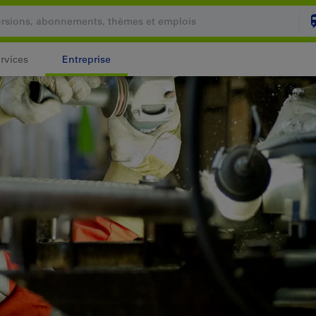
rvices
Entreprise
Votre panier est vide
PANI
Login