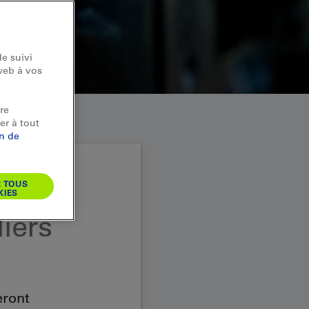
e suivi
web à vos
re
er à tout
on de
R TOUS
KIES
liers
eront