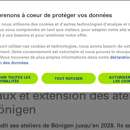
renons à coeur de protéger vos données
 nous utilisons des cookies et d'autres technologies d'analyse et d
x vous comprendre en tant que visiteur, pour adapter notre site 
et à vos besoins et pour améliorer notre offre.
oir utiliser ces cookies et technologies, nous avons besoin de vot
ent. Votre consentement est volontaire et vous pouvez le révoqu
Vous trouverez de plus amples informations dans notre
déclarati
on des données
.
HER TOUTES LES
AUTORISE
TOUT REFUSER
FINALITÉS
LES COO
ux et extension des ate
önigen
dit ses ateliers de Bönigen jusqu’en 2028. Ils s