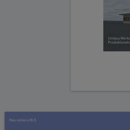
Umbau Werkst
Produktionsha
Nos ateliers BLS