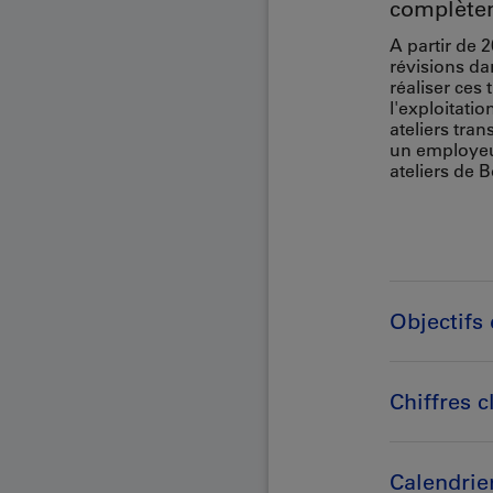
complètem
A partir de 
révisions da
réaliser ces 
l'exploitatio
ateliers tra
un employeur
ateliers de 
Objectifs 
Chiffres c
Calendrie