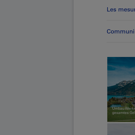
Les mesur
Communiq
Umbau Werkst
gesamtes Ge