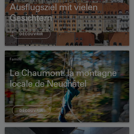
Ausflugsziel mit vielen
Gesichtern
DÉCOUVRIR
Famille
Le Chaumont: la montagne
locale de Neuchâtel
DÉCOUVRIR