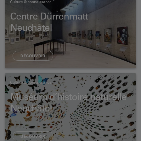
Culture & connaissance
Centre Dürrenmatt
Neuchâtel
DÉCOUVRIR
Culture & connaissance
Muséum d’histoire naturelle
Neuchâtel
DÉCOUVRIR