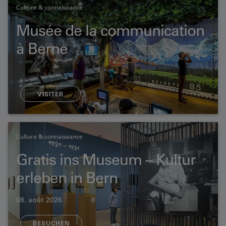
Culture & connaissance
Musée de la communication
à Berne
VISITER
Culture & connaissance
Gratis ins Museum – Kultur
erleben in Bern
08. août 2026
BESUCHEN