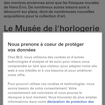
des montres anciennes ainsi que les fresques murales
de Hans Erni. De nombreux autres trésors sont à
découvrir sur place, dont de nombreuses nouvelles
acquisitions pour la collection d'art.
Le Musée de l'horlogerie
est facilement accessible
en transports publics.
Nous prenons à coeur de protéger
vos données
Vous pouvez prendre le
Chez BLS, nous utilisons des cookies et d'autres
train jusqu'à La Chaux-
technologies d'analyse et de suivi pour mieux vous
comprendre en tant que visiteur, pour adapter notre site
de-Fonds. De la gare, il
web à vos intérêts et à vos besoins et pour améliorer
notre offre.
n'y a qu'un court trajet à
Pour pouvoir utiliser ces cookies et technologies, nous
pied jusqu'au musée.
avons besoin de votre consentement. Votre
consentement est volontaire et vous pouvez le
révoquer à tout moment. Vous trouverez de plus amples
informations dans notre
déclaration de protection des