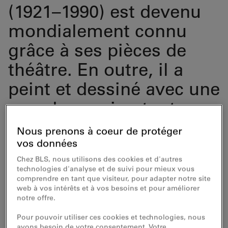
(1921–1990) est devenu
mondialement connu
grâce à ses pièces de
théâtre. En outre, il a
peint et dessiné avec une
grande passion tout au
long de sa vie.
Nous prenons à coeur de protéger
«L'écriture était son
vos données
Chez BLS, nous utilisons des cookies et d'autres
métier, la peinture sa
technologies d'analyse et de suivi pour mieux vous
comprendre en tant que visiteur, pour adapter notre site
passion». Le Centre
web à vos intérêts et à vos besoins et pour améliorer
notre offre.
Dürrenmatt vous permet
Pour pouvoir utiliser ces cookies et technologies, nous
de découvrir cette facette
avons besoin de votre consentement. Votre