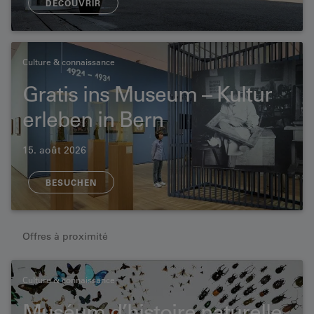
DÉCOUVRIR
Culture & connaissance
Gratis ins Museum – Kultur
erleben in Bern
15. août 2026
BESUCHEN
Offres à proximité
Culture & connaissance
Muséum d’histoire naturelle