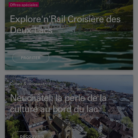
Offres spéciales
Explore'n'Rail Croisière des
Deux-Lacs
PROFITER
Culture & connaissance
Neuchâtel: la perle de la
culture au bord du lac
DÉCOUVRIR