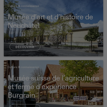
Culture & connaissance
Musée d’art et d’histoire de
Neuchâtel
DÉCOUVRIR
Culture & connaissance
Musée suisse de l’agriculture
et ferme d’expérience
Burgrain