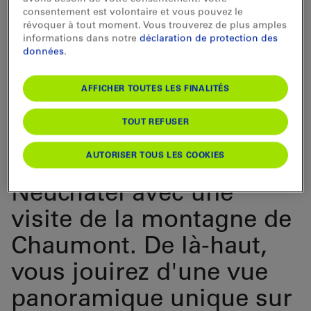
consentement est volontaire et vous pouvez le
moins connue de
révoquer à tout moment. Vous trouverez de plus amples
informations dans notre
déclaration de protection des
l'artiste et présente ses
données
.
tableaux en dialogue
AFFICHER TOUTES LES FINALITÉS
avec son œuvre
littéraire.
TOUT REFUSER
AUTORISER TOUS LES COOKIES
Combinez votre visite à
Neuchâtel avec une
visite de la montagne de
Chaumont. De là-haut,
vous jouirez d'une vue
panoramique unique sur