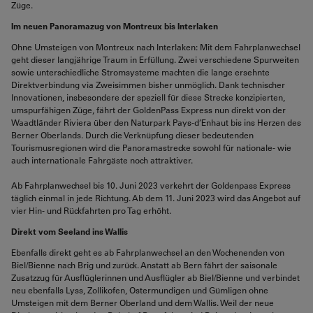
Züge.
Im neuen Panoramazug von Montreux bis Interlaken
Ohne Umsteigen von Montreux nach Interlaken: Mit dem Fahrplanwechsel
geht dieser langjährige Traum in Erfüllung. Zwei verschiedene Spurweiten
sowie unterschiedliche Stromsysteme machten die lange ersehnte
Direktverbindung via Zweisimmen bisher unmöglich. Dank technischer
Innovationen, insbesondere der speziell für diese Strecke konzipierten,
umspurfähigen Züge, fährt der GoldenPass Express nun direkt von der
Waadtländer Riviera über den Naturpark Pays-d’Enhaut bis ins Herzen des
Berner Oberlands. Durch die Verknüpfung dieser bedeutenden
Tourismusregionen wird die Panoramastrecke sowohl für nationale- wie
auch internationale Fahrgäste noch attraktiver.
Ab Fahrplanwechsel bis 10. Juni 2023 verkehrt der Goldenpass Express
täglich einmal in jede Richtung. Ab dem 11. Juni 2023 wird das Angebot auf
vier Hin- und Rückfahrten pro Tag erhöht.
Direkt vom Seeland ins Wallis
Ebenfalls direkt geht es ab Fahrplanwechsel an den Wochenenden von
Biel/Bienne nach Brig und zurück. Anstatt ab Bern fährt der saisonale
Zusatzzug für Ausflüglerinnen und Ausflügler ab Biel/Bienne und verbindet
neu ebenfalls Lyss, Zollikofen, Ostermundigen und Gümligen ohne
Umsteigen mit dem Berner Oberland und dem Wallis. Weil der neue