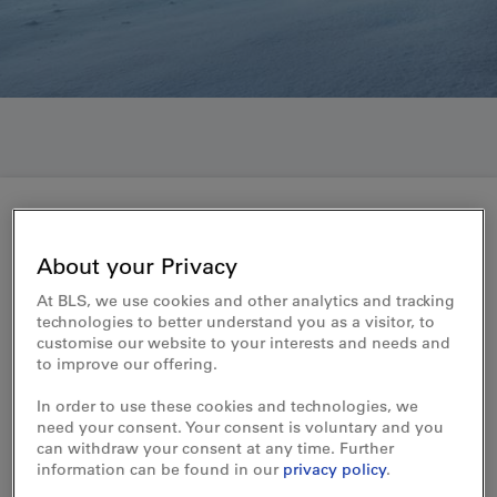
Medienmitteilung 15.11.2022
About your Privacy
Moderne Züge für die
At BLS, we use cookies and other analytics and tracking
technologies to better understand you as a visitor, to
Lötschberg-Bergstrecke und
customise our website to your interests and needs and
to improve our offering.
neue Direktverbindungen
In order to use these cookies and technologies, we
need your consent. Your consent is voluntary and you
Ab 11. Dezember 2022 verkehren auf der
can withdraw your consent at any time. Further
Strecke Bern–Brig/Zweisimmen die neuen
information can be found in our
privacy policy
.
MIKA-Züge. Ausserdem bringt der