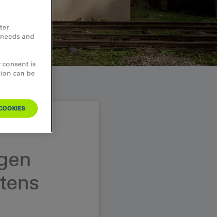
ter
d needs and
 consent is
tion can be
COOKIES
egen
tens