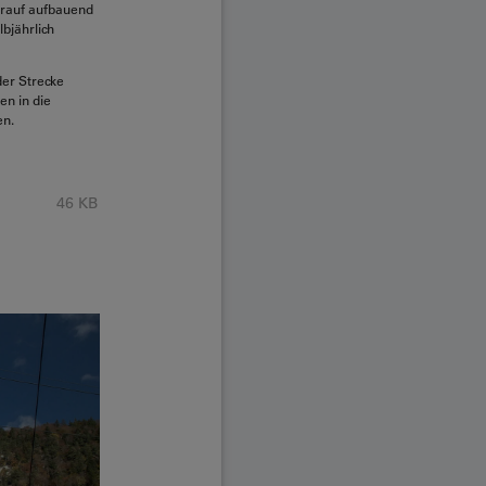
arauf aufbauend
bjährlich
der Strecke
en in die
en.
46 KB