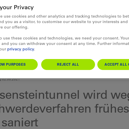
your Privacy
e use cookies and other analytics and tracking technologies to bet
d you as a visitor, to customise our website to your interests an
e our offering.
to use these cookies and technologies, we need your consent. Your
 and you can withdraw your consent at any time. Further informa
 our
privacy policy
.
OW PURPOSES
REJECT ALL
ACCEPT ALL 
g 02.06.2021
sensteintunnel wird w
hwerdeverfahren frühes
 saniert