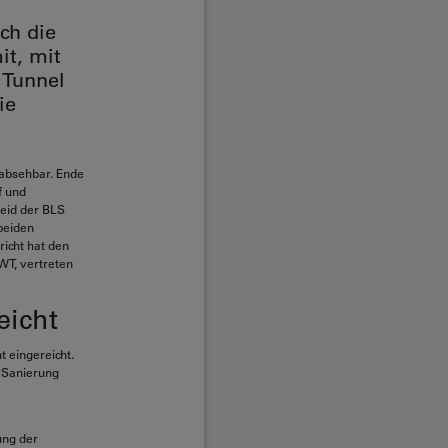
ch die
it, mit
 Tunnel
ie
 absehbar. Ende
f und
eid der BLS
beiden
icht hat den
WT, vertreten
eicht
 eingereicht.
r Sanierung
ung der