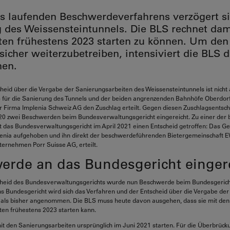
 laufenden Beschwerdeverfahrens verzögert si
 des Weissensteintunnels. Die BLS rechnet dam
ten frühestens 2023 starten zu können. Um den
sicher weiterzubetreiben, intensiviert die BLS d
nen.
cheid über die Vergabe der Sanierungsarbeiten des Weissensteintunnels ist nicht
S für die Sanierung des Tunnels und der beiden angrenzenden Bahnhöfe Oberdor
 Firma Implenia Schweiz AG den Zuschlag erteilt.
Gegen diesen Zuschlagsentsch
0 zwei Beschwerden beim Bundesverwaltungsgericht eingereicht. Zu einer der 
das Bundesverwaltungsgericht im April 2021 einen Entscheid getroffen: Das Ger
lenia aufgehoben und ihn direkt der beschwerdeführenden Bietergemeinschaft E
ernehmen Porr Suisse AG, erteilt.
erde an das Bundesgericht einger
heid des Bundesverwaltungsgerichts wurde nun Beschwerde beim Bundesgericht
 Bundesgericht wird sich das Verfahren und der Entscheid über die Vergabe de
n als bisher angenommen. Die BLS muss heute davon ausgehen, dass sie mit den
en frühestens 2023 starten kann.
it den Sanierungsarbeiten ursprünglich im Juni 2021 starten. Für die Überbrück