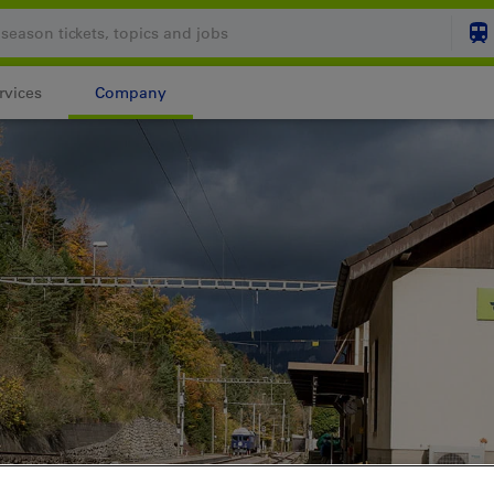
rvices
Company
Your shopping cart is
SHO
Login