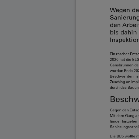
Wegen des
Sanierung
den Arbei
bis dahin 
Inspektio
Ein rascher Ents
2020 hat die BL
Gänsbrunnen der
wurden Ende 202
Beschwerden hat 
Zuschlag an Imp
durch das Bauunt
Beschw
Gegen den Entsc
Mit dem Gang ans
länger hinziehe
Sanierungsarbeit
Die BLS wollte m