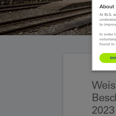
About 
At BLS, w
understan
to improv
In order 
voluntary
found in
SH
Medienmitteilun
Weis
Besc
2023