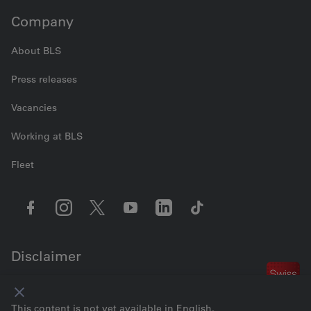
Company
About BLS
Press releases
Vacancies
Working at BLS
Fleet
Disclaimer
Contact us
Cookie settings
Legal information
Data Privacy
GTC
This content is not yet available in English.
Imprint
© 2026 BLS AG