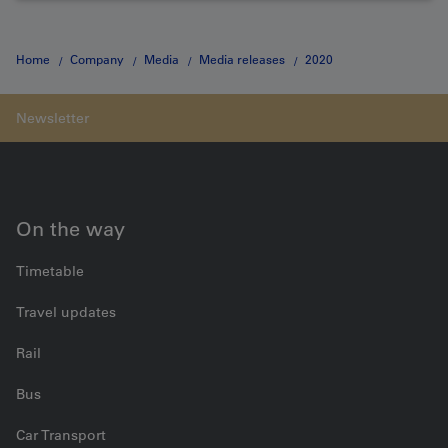
Home
Company
Media
Media releases
2020
Medienmitteilung vom 03.04.2020
On the way
Timetable
Travel updates
Rail
Bus
Car Transport