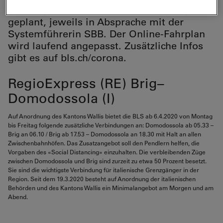
drei Regionen sind weitere Anpassungen
geplant, jeweils in Absprache mit der
Systemführerin SBB. Der Online-Fahrplan
wird laufend angepasst. Zusätzliche Infos
gibt es auf bls.ch/corona.
RegioExpress (RE) Brig–
Domodossola (I)
Auf Anordnung des Kantons Wallis bietet die BLS ab 6.4.2020 von Montag
bis Freitag folgende zusätzliche Verbindungen an: Domodossola ab 05.33 –
Brig an 06.10 / Brig ab 17.53 – Domodossola an 18.30 mit Halt an allen
Zwischenbahnhöfen. Das Zusatzangebot soll den Pendlern helfen, die
Vorgaben des «Social Distancing» einzuhalten. Die verbleibenden Züge
zwischen Domodossola und Brig sind zurzeit zu etwa 50 Prozent besetzt.
Sie sind die wichtigste Verbindung für italienische Grenzgänger in der
Region. Seit dem 19.3.2020 besteht auf Anordnung der italienischen
Behörden und des Kantons Wallis ein Minimalangebot am Morgen und am
Abend.