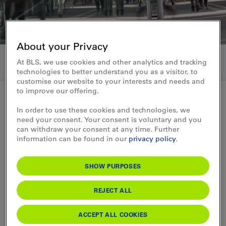
About your Privacy
At BLS, we use cookies and other analytics and tracking
technologies to better understand you as a visitor, to
customise our website to your interests and needs and
to improve our offering.
In order to use these cookies and technologies, we
Medienmitteilung 03.04.2020
need your consent. Your consent is voluntary and you
can withdraw your consent at any time. Further
Anpassungen am
information can be found in our
privacy policy
.
Übergangsfahrplan BLS
SHOW PURPOSES
COVID-19
REJECT ALL
In der Schweiz gilt zurzeit ein reduzierter
ÖV-Fahrplan. Das Bahn- und Busangebot
ACCEPT ALL COOKIES
der BLS ist zu rund 30 Prozent reduziert. In