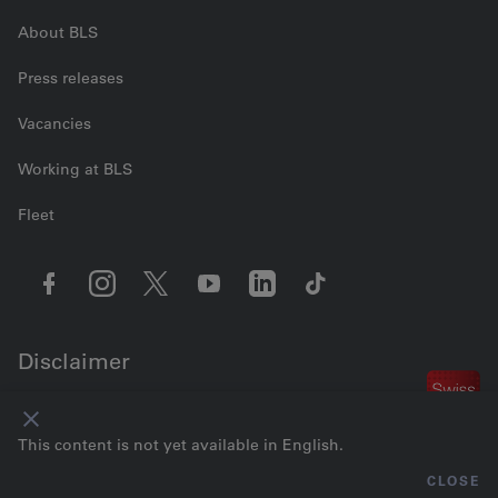
About BLS
Press releases
Vacancies
Working at BLS
Fleet
Disclaimer
Contact us
Cookie settings
Legal information
Data Privacy
GTC
This content is not yet available in English.
Imprint
© 2026 BLS AG
CLOSE