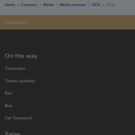
Home
Company
Media
Media releases
2014
10 22
On the way
Timetable
Travel updates
Rail
Bus
Car Transport
Sales