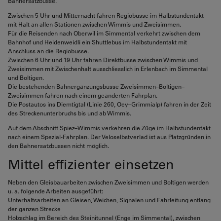
Bahnersatzbusse.
Zwischen 5 Uhr und Mitternacht fahren Regiobusse im Halbstundentakt
mit Halt an allen Stationen zwischen Wimmis und Zweisimmen.
Für die Reisenden nach Oberwil im Simmental verkehrt zwischen dem
Bahnhof und Heidenweidli ein Shuttlebus im Halbstundentakt mit
Anschluss an die Regiobusse.
Zwischen 6 Uhr und 19 Uhr fahren Direktbusse zwischen Wimmis und
Zweisimmen mit Zwischenhalt ausschliesslich in Erlenbach im Simmental
und Boltigen.
Die bestehenden Bahnergänzungsbusse Zweisimmen–Boltigen–
Zweisimmen fahren nach einem geänderten Fahrplan.
Die Postautos ins Diemtigtal (Linie 260, Oey–Grimmialp) fahren in der Zeit
des Streckenunterbruchs bis und ab Wimmis.
Auf dem Abschnitt Spiez–Wimmis verkehren die Züge im Halbstundentakt
nach einem Spezial-Fahrplan. Der Veloselbstverlad ist aus Platzgründen in
den Bahnersatzbussen nicht möglich.
Mittel effizienter einsetzen
Neben den Gleisbauarbeiten zwischen Zweisimmen und Boltigen werden
u. a. folgende Arbeiten ausgeführt:
Unterhaltsarbeiten an Gleisen, Weichen, Signalen und Fahrleitung entlang
der ganzen Strecke
Holzschlag im Bereich des Steinitunnel (Enge im Simmental), zwischen