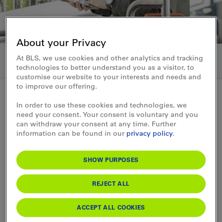
About your Privacy
At BLS, we use cookies and other analytics and tracking
technologies to better understand you as a visitor, to
customise our website to your interests and needs and
to improve our offering.
In order to use these cookies and technologies, we
Medienmitteilung 02.10.2014
need your consent. Your consent is voluntary and you
can withdraw your consent at any time. Further
BLS-Strecke Spiez–
information can be found in our
privacy policy
.
Zweisimmen
SHOW PURPOSES
Unterhaltsarbeiten: Bus statt
REJECT ALL
Bahn im Simmental –
Medienmitteilung vom 2.
ACCEPT ALL COOKIES