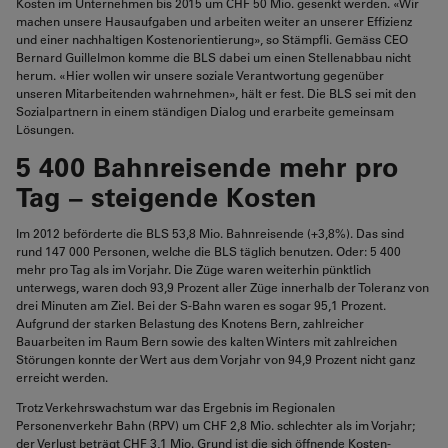
Kosten im Unternehmen bis 2015 um CHF 50 Mio. gesenkt werden. «Wir
machen unsere Hausaufgaben und arbeiten weiter an unserer Effizienz
und einer nachhaltigen Kostenorientierung», so Stämpfli. Gemäss CEO
Bernard Guillelmon komme die BLS dabei um einen Stellenabbau nicht
herum. «Hier wollen wir unsere soziale Verantwortung gegenüber
unseren Mitarbeitenden wahrnehmen», hält er fest. Die BLS sei mit den
Sozialpartnern in einem ständigen Dialog und erarbeite gemeinsam
Lösungen.
5 400 Bahnreisende mehr pro
Tag – steigende Kosten
Im 2012 beförderte die BLS 53,8 Mio. Bahnreisende (+3,8%). Das sind
rund 147 000 Personen, welche die BLS täglich benutzen. Oder: 5 400
mehr pro Tag als im Vorjahr. Die Züge waren weiterhin pünktlich
unterwegs, waren doch 93,9 Prozent aller Züge innerhalb der Toleranz von
drei Minuten am Ziel. Bei der S-Bahn waren es sogar 95,1 Prozent.
Aufgrund der starken Belastung des Knotens Bern, zahlreicher
Bauarbeiten im Raum Bern sowie des kalten Winters mit zahlreichen
Störungen konnte der Wert aus dem Vorjahr von 94,9 Prozent nicht ganz
erreicht werden.
Trotz Verkehrswachstum war das Ergebnis im Regionalen
Personenverkehr Bahn (RPV) um CHF 2,8 Mio. schlechter als im Vorjahr;
der Verlust beträgt CHF 3,1 Mio. Grund ist die sich öffnende Kosten-