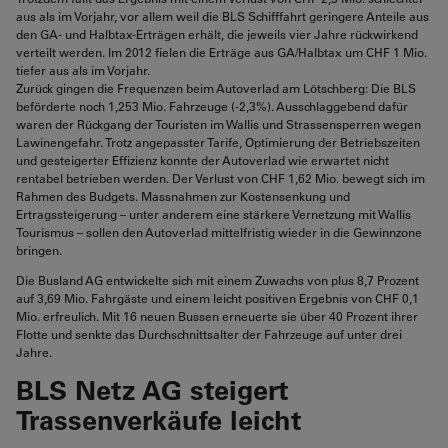
aus als im Vorjahr, vor allem weil die BLS Schifffahrt geringere Anteile aus
den GA- und Halbtax-Erträgen erhält, die jeweils vier Jahre rückwirkend
verteilt werden. Im 2012 fielen die Erträge aus GA/Halbtax um CHF 1 Mio.
tiefer aus als im Vorjahr.
Zurück gingen die Frequenzen beim Autoverlad am Lötschberg: Die BLS
beförderte noch 1,253 Mio. Fahrzeuge (-2,3%). Ausschlaggebend dafür
waren der Rückgang der Touristen im Wallis und Strassensperren wegen
Lawinengefahr. Trotz angepasster Tarife, Optimierung der Betriebszeiten
und gesteigerter Effizienz konnte der Autoverlad wie erwartet nicht
rentabel betrieben werden. Der Verlust von CHF 1,62 Mio. bewegt sich im
Rahmen des Budgets. Massnahmen zur Kostensenkung und
Ertragssteigerung – unter anderem eine stärkere Vernetzung mit Wallis
Tourismus – sollen den Autoverlad mittelfristig wieder in die Gewinnzone
bringen.
Die Busland AG entwickelte sich mit einem Zuwachs von plus 8,7 Prozent
auf 3,69 Mio. Fahrgäste und einem leicht positiven Ergebnis von CHF 0,1
Mio. erfreulich. Mit 16 neuen Bussen erneuerte sie über 40 Prozent ihrer
Flotte und senkte das Durchschnittsalter der Fahrzeuge auf unter drei
Jahre.
BLS Netz AG steigert
Trassenverkäufe leicht