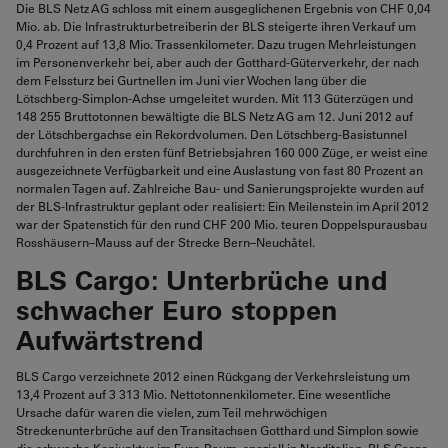
Die BLS Netz AG schloss mit einem ausgeglichenen Ergebnis von CHF 0,04
Mio. ab. Die Infrastrukturbetreiberin der BLS steigerte ihren Verkauf um
0,4 Prozent auf 13,8 Mio. Trassenkilometer. Dazu trugen Mehrleistungen
im Personenverkehr bei, aber auch der Gotthard-Güterverkehr, der nach
dem Felssturz bei Gurtnellen im Juni vier Wochen lang über die
Lötschberg-Simplon-Achse umgeleitet wurden. Mit 113 Güterzügen und
148 255 Bruttotonnen bewältigte die BLS Netz AG am 12. Juni 2012 auf
der Lötschbergachse ein Rekordvolumen. Den Lötschberg-Basistunnel
durchfuhren in den ersten fünf Betriebsjahren 160 000 Züge, er weist eine
ausgezeichnete Verfügbarkeit und eine Auslastung von fast 80 Prozent an
normalen Tagen auf. Zahlreiche Bau- und Sanierungsprojekte wurden auf
der BLS-Infrastruktur geplant oder realisiert: Ein Meilenstein im April 2012
war der Spatenstich für den rund CHF 200 Mio. teuren Doppelspurausbau
Rosshäusern–Mauss auf der Strecke Bern–Neuchâtel.
BLS Cargo: Unterbrüche und
schwacher Euro stoppen
Aufwärtstrend
BLS Cargo verzeichnete 2012 einen Rückgang der Verkehrsleistung um
13,4 Prozent auf 3 313 Mio. Nettotonnenkilometer. Eine wesentliche
Ursache dafür waren die vielen, zum Teil mehrwöchigen
Streckenunterbrüche auf den Transitachsen Gotthard und Simplon sowie
die schwache Konjunktur im Euro-Raum, speziell in Norditalien. BLS Cargo