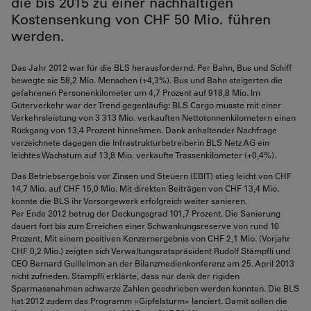
die bis 2015 zu einer nachhaltigen
Kostensenkung von CHF 50 Mio. führen
werden.
Das Jahr 2012 war für die BLS herausfordernd. Per Bahn, Bus und Schiff
bewegte sie 58,2 Mio. Menschen (+4,3%). Bus und Bahn steigerten die
gefahrenen Personenkilometer um 4,7 Prozent auf 918,8 Mio. Im
Güterverkehr war der Trend gegenläufig: BLS Cargo musste mit einer
Verkehrsleistung von 3 313 Mio. verkauften Nettotonnenkilometern einen
Rückgang von 13,4 Prozent hinnehmen. Dank anhaltender Nachfrage
verzeichnete dagegen die Infrastrukturbetreiberin BLS Netz AG ein
leichtes Wachstum auf 13,8 Mio. verkaufte Trassenkilometer (+0,4%).
Das Betriebsergebnis vor Zinsen und Steuern (EBIT) stieg leicht von CHF
14,7 Mio. auf CHF 15,0 Mio. Mit direkten Beiträgen von CHF 13,4 Mio.
konnte die BLS ihr Vorsorgewerk erfolgreich weiter sanieren.
Per Ende 2012 betrug der Deckungsgrad 101,7 Prozent. Die Sanierung
dauert fort bis zum Erreichen einer Schwankungsreserve von rund 10
Prozent. Mit einem positiven Konzernergebnis von CHF 2,1 Mio. (Vorjahr
CHF 0,2 Mio.) zeigten sich Verwaltungsratspräsident Rudolf Stämpfli und
CEO Bernard Guillelmon an der Bilanzmedienkonferenz am 25. April 2013
nicht zufrieden. Stämpfli erklärte, dass nur dank der rigiden
Sparmassnahmen schwarze Zahlen geschrieben werden konnten. Die BLS
hat 2012 zudem das Programm «Gipfelsturm» lanciert. Damit sollen die