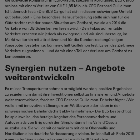
schloss mit einem Verlust von CHF 1,85 Mio. ab. CEO Bernard Guillelmon
hält dennoch fest: «Die BLS Cargo hat sich in diesem schwierigen Umfeld
gut behauptet.» Eine besondere Herausforderung stelle sich nun für die
Gütertochter mit der neuen Situation am Gotthard, wo sie ab 2014 die
Verkehre von DB Schenker verlieren wird. «Den Fokus auf rentable
Verkehre erachten wir jedoch als zwingend, und wir sind überzeugt, im
Markt weiterhin mit attraktiven und für die Kunden kostengünstigen
Angeboten bestehen zu können», hält Guillelmon fest. Es sei das Ziel, neue
Verkehre zu gewinnen – und damit einen Teil der Verluste am Gotthard zu
kompensieren.
Synergien nutzen – Angebote
weiterentwickeln
Es müsse Transportunternehmen ermöglicht werden, positive Ergebnisse
zu erzielen, um damit ihre Investitionen selbst zu finanzieren und Angebote
weiterzuentwickeln, forderte CEO Bernard Guillelmon. Er bekräftigte: «Wir
wollen mit innovativen Lösungen am Wettbewerb der Ideen in der
schweizerischen Bahnlandschaft aktiv teilnehmen.» Die BLS beabsichtigt
beispielsweise, das heutige Angebot des Personenverkehrs und
Autoverlads von Brig durch den Simplontunnel ins Valle d‘Ossola
auszubauen. Sie will damit gemeinsam mit dem Oberwallis und
Norditalien eine deutliche Verbesserung erzielen. Im Idealfall ab Ende 2015
– wenn der Simplontunnel saniert ist – will die BLS mit dem