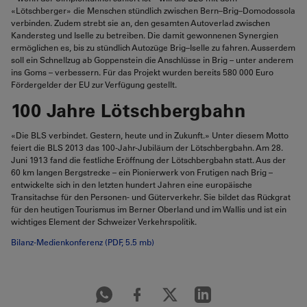
«Lötschberger» die Menschen stündlich zwischen Bern–Brig–Domodossola
verbinden. Zudem strebt sie an, den gesamten Autoverlad zwischen
Kandersteg und Iselle zu betreiben. Die damit gewonnenen Synergien
ermöglichen es, bis zu stündlich Autozüge Brig–Iselle zu fahren. Ausserdem
soll ein Schnellzug ab Goppenstein die Anschlüsse in Brig – unter anderem
ins Goms – verbessern. Für das Projekt wurden bereits 580 000 Euro
Fördergelder der EU zur Verfügung gestellt.
100 Jahre Lötschbergbahn
«Die BLS verbindet. Gestern, heute und in Zukunft.» Unter diesem Motto
feiert die BLS 2013 das 100-Jahr-Jubiläum der Lötschbergbahn. Am 28.
Juni 1913 fand die festliche Eröffnung der Lötschbergbahn statt. Aus der
60 km langen Bergstrecke – ein Pionierwerk von Frutigen nach Brig –
entwickelte sich in den letzten hundert Jahren eine europäische
Transitachse für den Personen- und Güterverkehr. Sie bildet das Rückgrat
für den heutigen Tourismus im Berner Oberland und im Wallis und ist ein
wichtiges Element der Schweizer Verkehrspolitik.
Bilanz-Medienkonferenz (PDF, 5.5 mb)