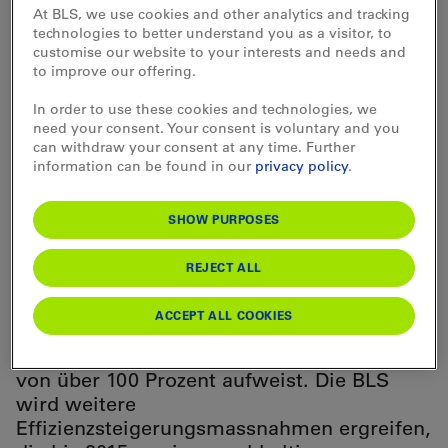
At BLS, we use cookies and other analytics and tracking
Die BLS ist 2012 im Personenverkehr erneut
technologies to better understand you as a visitor, to
gewachsen – allein bei der Bahn um 5 400
customise our website to your interests and needs and
Personen pro Tag. Bei ihrer Infrastruktur
to improve our offering.
verzeichnet die BLS eine leichte Steigerung
In order to use these cookies and technologies, we
der Trassenverkäufe. Im Güterverkehr
need your consent. Your consent is voluntary and you
musste allerdings ein Rückgang
can withdraw your consent at any time. Further
hingenommen werden. Der mehrheitlich
information can be found in our
privacy policy
.
gestiegenen Leistung steht ein
unbefriedigendes Konzernergebnis von CHF
SHOW PURPOSES
2,1 Mio. gegenüber – das nur dank der im
2012 ergriffenen Sparmassnahmen in der
REJECT ALL
Höhe von CHF 12 Mio. erreicht werden
konnte. Erfolgreich voran trieb die BLS die
ACCEPT ALL COOKIES
Sanierung ihres Vorsorgewerks, das per
Ende Jahr erstmals einen Deckungsgrad
von über 100 Prozent aufweist. Die BLS
wird weitere
Effizienzsteigerungsmassnahmen ergreifen,