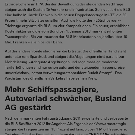
Ertrags-Schere im RPV. Bei der Bewältigung der steigenden Nachfrage
steigen auch die Kosten für Verkehr und Infrastruktur. So investiert die BLS
eine halbe Milliarde Franken in die neuen Doppelstockzüge MUTZ, die 30
Prozent mehr Sitzplätze schaffen. Auch die Flotte der «Lötschberger»-
Triebzüge ergänzte die BLS um vier Kompositionen. Ein neuer, erheblicher
Kostenfaktor sind die vom Bund per 1. Januar 2013 markant erhöhten
Trassenpreise. Sie verursachen der BLS Mehrkosten von jährlich über 10
Mio. Franken – allein bei der Bahn.
Auf der anderen Seite stagnieren die Erträge: Die öffentliche Hand steht
unter starkem Spardruck und steigert die Abgeltungen nicht parallel zur
Mehrleistung. «Adäquate Abgeltungen und regelmässige moderate
Tariferhöhungen sind nur schon aufgrund der steigenden Trassenpreise
unverzichtbar», betont Verwaltungsratspräsident Rudolf Stämpfli. Das
Wachstum des öffentlichen Verkehrs habe seinen Preis.
Mehr Schiffspassagiere,
Autoverlad schwächer, Busland
AG gestärkt
Nach dem markanten Fahrgastrückgang 2011 erweiterte und verbesserte
die BLS Schifffahrt 2012 ihr Angebot. Als Ergebnis der Vorwärtsstrategie
stiegen die Frequenzen um 15 Prozent auf knapp über 1 Mio. Passagiere.
Trotzdem fällt das Ergebnis mit einem Verlust von CHF 2,3 Mio. schlechter