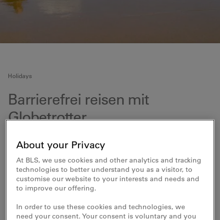
Holidays
Barrierefrei reisen mit
Globetrotter
Reisen trotz Rollstuhl? Das geht.
About your Privacy
Roland Bigler, Reiseberater bei Globetrotter, sitzt selbst
At BLS, we use cookies and other analytics and tracking
im Rollstuhl. Auf zahlreichen Reisen rund um die Welt
technologies to better understand you as a visitor, to
hat er wertvolle Erfahrungen gesammelt – und weiss
customise our website to your interests and needs and
genau, worauf es ankommt.
to improve our offering.
Wer mit
In order to use these cookies and technologies, we
need your consent. Your consent is voluntary and you