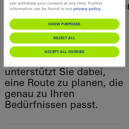
Mobilitätseinschränkunge
can withdraw your consent at any time. Further
information can be found in our
privacy policy
.
unterwegs ist, begegnet
besonderen
SHOW PURPOSES
Herausforderungen.
REJECT ALL
Roland kennt diese aus
ACCEPT ALL COOKIES
erster Hand und
unterstützt Sie dabei,
eine Route zu planen, die
genau zu Ihren
Bedürfnissen passt.