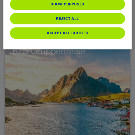
Teilnehmer auf seine Rechnung kommt. Schauen Sie
SHOW PURPOSES
regelmässig auf unserer Homepage vorbei und
brechen Sie mit uns zu neuen Horizonten auf!
REJECT ALL
ACCEPT ALL COOKIES
BLS Gruppenreise
Skandinavien