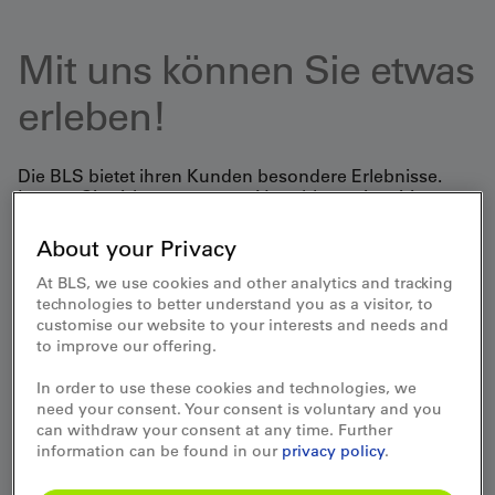
Mit uns können Sie etwas
erleben!
Die BLS bietet ihren Kunden besondere Erlebnisse.
Lassen Sie sich von unseren Vorschlägen inspirieren
und geniessen Sie Reisen mit dem gewissen Extra.
About your Privacy
Geführte Gruppenreisen mit der BLS
At BLS, we use cookies and other analytics and tracking
technologies to better understand you as a visitor, to
customise our website to your interests and needs and
Reisen ja gerne - aber lieber nicht alleine?
to improve our offering.
Für Leute, die gern etwas Neues erleben möchten,
jedoch nicht so reisegewandt sind, bieten wir unsere
In order to use these cookies and technologies, we
BLS-Gruppenreisen an. Diese werden von uns selber
need your consent. Your consent is voluntary and you
zusammengestellt und durch Mitarbeiter:innen der BLS
can withdraw your consent at any time. Further
begleitet, welche die Reiseziele persönlich kennen und
information can be found in our
privacy policy
.
im Vorfeld schon einmal dort waren. Die Reisegruppen
sind in der Regel nicht sehr gross, so dass jeder