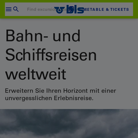
Skip
to
TIMETABLE & TICKETS
content
Your shopping cart is empty
Bahn- und
SHOPPING CART
Schiffsreisen
Login
weltweit
Erweitern Sie Ihren Horizont mit einer
unvergesslichen Erlebnisreise.