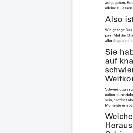
aufgegeben. Es s
alleine zu lassen
Also is
Wie gesagt: Das s
paar Mal die Cha
allerdings einen 
Sie ha
auf kna
schwier
Weltko
Schwierig zu sage
selber durchzieh
sein, eröffnet a
Momente erlebt.
Welches
Heraus