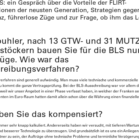
S: ein Gespräch über die Vorteile der FLIRT-
onen der neusten Generation, Strategien gege
z, führerlose Züge und zur Frage, ob ihm das 
puhler, nach 13 GTW- und 31 MUTZ
stöckern bauen Sie für die BLS nu
Züge. Wie war das
reibungsverfahren?
rfahren sind generell aufwändig. Man muss viele technische und kommerzielle 
u kommt die ganze Vertragsprüfung. Bei der BLS-Ausschreibung war vor allem d
weil wir unser Angebot in einer Phase verfasst haben, in welcher der Franken se
ten im Euro-Raum hatten damit allein schon über die Währung einen finanziellen
ben Sie das kompensiert?
mer sehr knapp kalkuliert. Andererseits haben wir versucht, mit tieferen Wartu
d besserer Technologie zu überzeugen. Und grundsätzlich ist es uns ein Anliegen,
rtner zu sein, der Aufträge ohne technische Probleme und terminliche Verzögerun