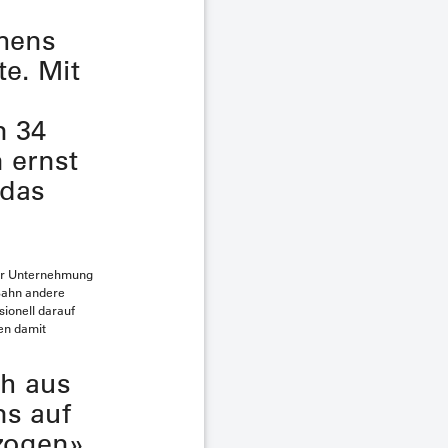
emens
e. Mit
n 34
n ernst
 das
iner Unternehmung
 Bahn andere
sionell darauf
en damit
ch aus
s auf
zogen».