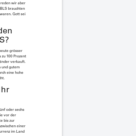
 reden wir aber
r BLS brauchten
waren. Gott sei
 den
LS?
heute grösser
u zu 100 Prozent
Länder verkauft.
en und gutem
urch eine hohe
ht.
Ihr
fünf oder sechs
e vor der
e bis zur
nzwischen einer
kurrenz im Land