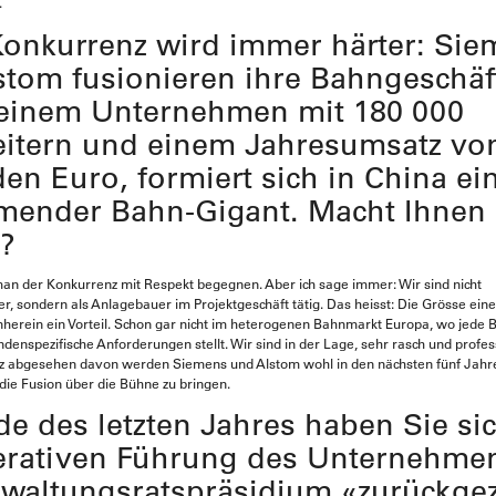
.
Konkurrenz wird immer härter: Si
stom fusionieren ihre Bahngeschäft
einem Unternehmen mit 180 000
eitern und einem Jahresumsatz vo
den Euro, formiert sich in China ei
mender Bahn-Gigant. Macht Ihnen
?
an der Konkurrenz mit Respekt begegnen. Aber ich sage immer: Wir sind nicht
er, sondern als Anlagebauer im Projektgeschäft tätig. Das heisst: Die Grösse e
rnherein ein Vorteil. Schon gar nicht im heterogenen Bahnmarkt Europa, wo jede
ndenspezifische Anforderungen stellt. Wir sind in der Lage, sehr rasch und profes
z abgesehen davon werden Siemens und Alstom wohl in den nächsten fünf Jahr
 die Fusion über die Bühne zu bringen.
e des letzten Jahres haben Sie si
erativen Führung des Unternehmen
rwaltungsratspräsidium «zurückge