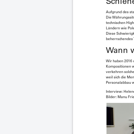
Schien
Aufgrund des st
Die Währungssitu
technischen High
Ländern wie Polen
Diese Schwierigk
beherrschendes T
Wann w
Wir haben 2016 d
Kompositionen we
verkehren solche
weil sich die M
Personalabbau 
Interview: Hele
Bilder: Manu Fri