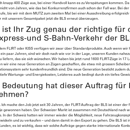
lich knapp 400 Züge aus, bei einer Handvoll kann es zu Verspätungen kommen. Da
icht von Jahren, wie das bei Konkurrenzfirmen auch schon der Fall war. Bei de
äufe, bis wir mit dem MUTZ zum zweiten Mal bei einer Ausschreibung erfolgreich 
r mit unserem Gesamtpaket jetzt die BLS erneut überzeugen.
st Ihr Zug genau der richtige für
xpress-und S-Bahn-Verkehr der B
em FLIRT oder KISS verfügen wir zwar über Standardprodukte. Auch wenn wir 
r ein paar Jahren, sind wir doch nach wie vor in der Lage, unseren Kunden nahez
u liefern, das sie sich wünschen. Wir haben bis jetzt rund 1600 FLIRT-Züge in 17 
en wir eine neue Generation an Zügen geschaffen, die etwa mit grossen Scheib
tionssystem sehr kundenfreundlich sind. Die neue Generation besticht zudem d
tiefe Wartungs- und Energiekosten, Letzteres auch bedingt durch ein tiefes Gewic
Bedeutung hat dieser Auftrag für 
nehmen?
 Ich mache den Job jetzt seit 30 Jahren, der FLIRT-Auftrag der BLS ist einer der 
r je gewonnen haben. Der Schweizer Markt ist zusammen mit Deutschland nach wi
ns. In der Schweiz hatten wir immer wieder die Möglichkeit, neue Fahrzeugkonzept
twickeln und zu verkaufen – und dann damit in den Export zu gehen. Die BLS ist i
unden, es ist wichtig, dass wir solche Aufträge gegen starke internationale Kon