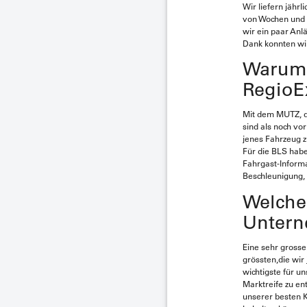
Wir liefern jähr
von Wochen und n
wir ein paar Anl
Dank konnten wi
Warum i
RegioE
Mit dem MUTZ, d
sind als noch vo
jenes Fahrzeug z
Für die BLS hab
Fahrgast-Informa
Beschleunigung, 
Welche 
Unter
Eine sehr grosse.
grössten,die wi
wichtigste für u
Marktreife zu en
unserer besten K