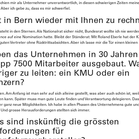
chien mir als Unternehmer unverantwortlich, in diesen schwierigen Zeiten mei
. Aber ich gebe zu, dass es mir schwerfiel.
t in Bern wieder mit Ihnen zu rech
teht in den Sternen. Als Nationalrat sicher nicht, Bundesrat wollte ich nie werde
nce auf eine Nomination hatte. Bleibt der Ständerat: Mit Roland Eberle hat der
guten Vertreter ohne Rücktrittsabsichten. Aber ich lasse mir die Tür einen kleinen 
ben das Unternehmen in 30 Jahren
pp 7500 Mitarbeiter ausgebaut. Wa
iger zu leiten: ein KMU oder ein
nzern?
n. Am Anfang ist man sehr auf sich alleine gestellt, was aber auch schön ist, wei
en kann. Später muss man gute Leute finden und Verantwortung delegieren. Das
ber ganz neue Möglichkeiten. Ich habe in allen Phasen des Unternehmens gute un
 Und grosse Herausforderungen stellten sich immer.
 sind inskünftig die grössten
forderungen für