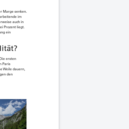
er Marge senken.
tarbeitende im
erweise auch in
i Prozent liegt.
ung ein
ität?
Die ersten
n Paris
ne Weile dauern,
egen den