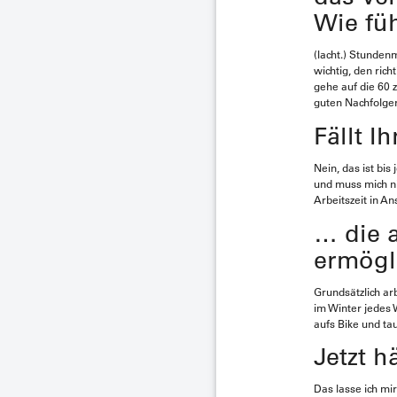
Wie füh
(lacht.) Stunden
wichtig, den ric
gehe auf die 60 
guten Nachfolge
Fällt I
Nein, das ist bi
und muss mich n
Arbeitszeit in A
… die a
ermögl
Grundsätzlich ar
im Winter jedes 
aufs Bike und ta
Jetzt h
Das lasse ich mi