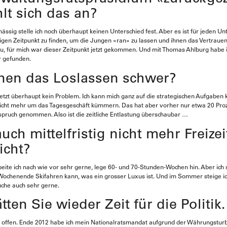
lt sich das an?
mässig stelle ich noch überhaupt keinen Unterschied fest. Aber es ist für jeden 
htigen Zeitpunkt zu finden, um die Jungen «ran» zu lassen und ihnen das Vertrauen
zu, für mich war dieser Zeitpunkt jetzt gekommen. Und mit Thomas Ahlburg habe 
r gefunden.
hnen das Loslassen schwer?
s jetzt überhaupt kein Problem. Ich kann mich ganz auf die strategischen Aufgaben
icht mehr um das Tagesgeschäft kümmern. Das hat aber vorher nur etwa 20 Pro
nspruch genommen. Also ist die zeitliche Entlastung überschaubar …
uch mittelfristig nicht mehr Freizei
icht?
beite ich nach wie vor sehr gerne, lege 60- und 70-Stunden-Wochen hin. Aber ich 
Wochenende Skifahren kann, was ein grosser Luxus ist. Und im Sommer steige i
uche auch sehr gerne.
ätten Sie wieder Zeit für die Politik.
r offen. Ende 2012 habe ich mein Nationalratsmandat aufgrund der Währungstur