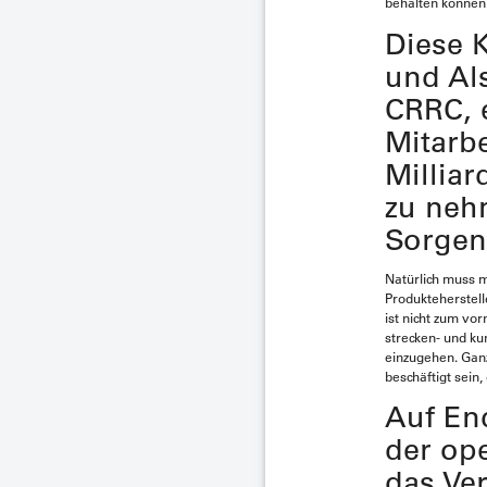
behalten können
Diese 
und Al
CRRC, 
Mitarb
Milliar
zu neh
Sorgen
Natürlich muss m
Produkteherstell
ist nicht zum vo
strecken- und ku
einzugehen. Gan
beschäftigt sein,
Auf End
der op
das Ve