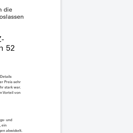
n die
Loslassen
-
n 52
Details
er Preis sehr
hr stark war.
 Vorteil von
ngs- und
 ein
gen abwickelt.