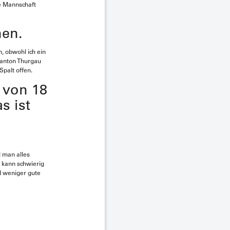
ne Mannschaft
nen.
n, obwohl ich ein
 Kanton Thurgau
Spalt offen.
 von 18
s ist
l man alles
 kann schwierig
d weniger gute