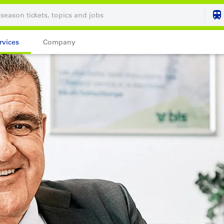
rvices
Company
Your shopping cart is
SHO
Login