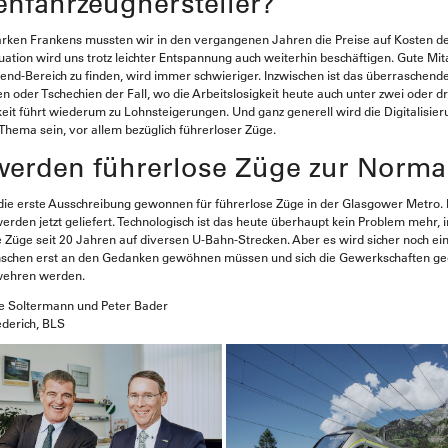
enfahrzeughersteller?
arken Frankens mussten wir in den vergangenen Jahren die Preise auf Kosten d
ation wird uns trotz leichter Entspannung auch weiterhin beschäftigen. Gute Mi
end-Bereich zu finden, wird immer schwieriger. Inzwischen ist das überraschend
 oder Tschechien der Fall, wo die Arbeitslosigkeit heute auch unter zwei oder dre
eit führt wiederum zu Lohnsteigerungen. Und ganz generell wird die Digitalisier
hema sein, vor allem bezüglich führerloser Züge.
erden führerlose Züge zur Normal
ie erste Ausschreibung gewonnen für führerlose Züge in der Glasgower Metro. 
rden jetzt geliefert. Technologisch ist das heute überhaupt kein Problem mehr, i
 Züge seit 20 Jahren auf diversen U-Bahn-Strecken. Aber es wird sicher noch ei
enschen erst an den Gedanken gewöhnen müssen und sich die Gewerkschaften g
wehren werden.
ne Soltermann und Peter Bader
ederich, BLS