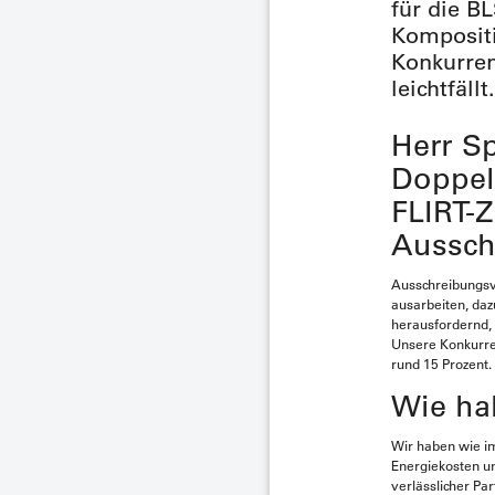
für die BL
Kompositi
Konkurren
leichtfällt.
Herr S
Doppel
FLIRT-
Aussch
Ausschreibungsve
ausarbeiten, daz
herausfordernd, 
Unsere Konkurren
rund 15 Prozent.
Wie ha
Wir haben wie im
Energiekosten un
verlässlicher Pa