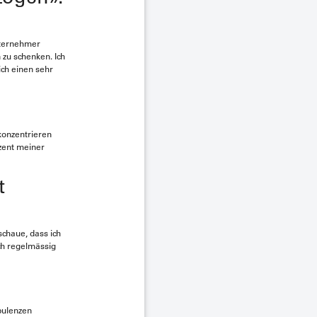
Unternehmer
 zu schenken. Ich
ich einen sehr
 konzentrieren
zent meiner
t
schaue, dass ich
ch regelmässig
bulenzen