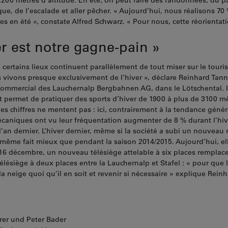
2200 mètres d’altitude. En été, on peut faire des randonnées, du p
ique, de l’escalade et aller pêcher. « Aujourd’hui, nous réalisons 70
ires en été », constate Alfred Schwarz. « Pour nous, cette réorientat
er est notre gagne-pain »
 certains lieux continuent parallèlement de tout miser sur le touri
s vivons presque exclusivement de l’hiver », déclare Reinhard Tann
ommercial des Lauchernalp Bergbahnen AG, dans le Lötschental. I
 permet de pratiquer des sports d’hiver de 1900 à plus de 3100 m
 les chiffres ne mentent pas : ici, contrairement à la tendance génér
aniques ont vu leur fréquentation augmenter de 8 % durant l’hiv
l’an dernier. L’hiver dernier, même si la société a subi un nouveau 
e même fait mieux que pendant la saison 2014/2015. Aujourd’hui, el
e 16 décembre, un nouveau télésiège attelable à six places remplace
élésiège à deux places entre la Lauchernalp et Stafel : « pour que l
la neige quoi qu’il en soit et revenir si nécessaire » explique Rein
rrer und Peter Bader