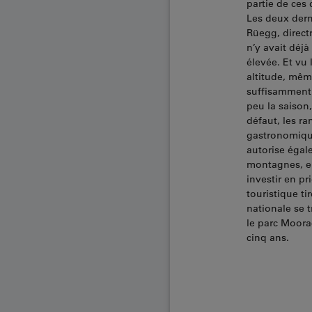
partie de ces
Les deux derni
Rüegg, direct
n’y avait déj
élevée. Et vu 
altitude, même
suffisamment 
peu la saison,
défaut, les r
gastronomique
autorise égale
montagnes, en
investir en pr
touristique ti
nationale se 
le parc Moora
cinq ans.