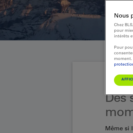
Nous p
Chez BLS,
pour mieu
intérêts 
Pour pouv
consentem
moment. 
protecti
AFFIC
Gros plan
Des 
mome
Même si l