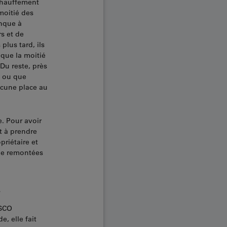
échauffement
moitié des
anque à
s et de
plus tard, ils
 que la moitié
Du reste, près
, ou que
aucune place au
. Pour avoir
et à prendre
riétaire et
 de remontées
s
ESCO
e, elle fait