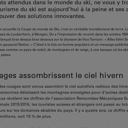
s attendus dans le monde du ski, ne vous y t
ourisme du ski est aujourd’hui à la peine et ses 
rouver des solutions innovantes.
accueille la Coupe du monde de Ski, c’est un véritable tremblement de terre. Le 
s du Lauberhorn, à Wengen. On a l’impression de revenir dans les années 1960
lançait bras dessus bras dessous sur la chanson de Vico Torriani : « Alles fahrt Schi
die gaaaanzi Nation. » C’était à la fois un hymne populaire et un message publicita
isse comme un pays de soleil, de montagnes et de neige, à une époque où les skie
 pistes.
ages assombrissent le ciel hivern
des nuages sont venus assombrir le ciel autrefois radieux des hive
rsonnes délaissent les montagnes enneigées pour d’autres destin
ue révèlent les chiffres de l’association Remontées Mécaniques Su
rnale 2015/2016, les touristes suisses et étrangers ont passé au tot
urs sur les domaines skiables du pays. Il y a quatre ans, ce chiffre s
millions, soit 15 % de plus.