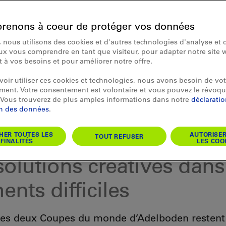
renons à coeur de protéger vos données
 nous utilisons des cookies et d'autres technologies d'analyse et d
x vous comprendre en tant que visiteur, pour adapter notre site 
et à vos besoins et pour améliorer notre offre.
oir utiliser ces cookies et technologies, nous avons besoin de vot
ent. Votre consentement est volontaire et vous pouvez le révoqu
Vous trouverez de plus amples informations dans notre
déclarati
on des données
.
HER TOUTES LES
AUTORISE
TOUT REFUSER
FINALITÉS
LES COO
solutions créatives dans
nts difficiles
es deux Coupes du monde d’Adelboden restent