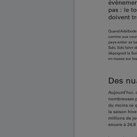
évènement
pas : le t
doivent t
Quand Adelboden 
comme aux course
pays entier se ba
Schi. Schi fahrt 
dépeignait la Su
en masse sur les
Des nu
Aujourd’hui, 
nombreuses pe
du moins ce q
la saison hive
millions de jo
encore à 24,8 