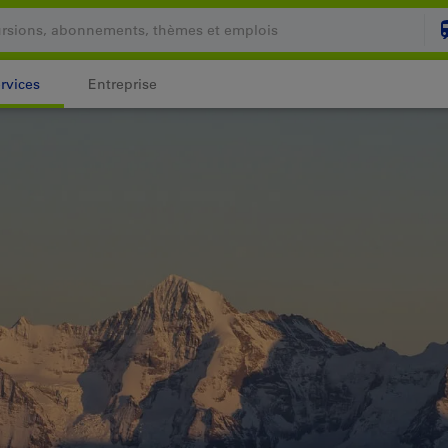
rvices
Entreprise
Votre panier est vide
PANI
Login