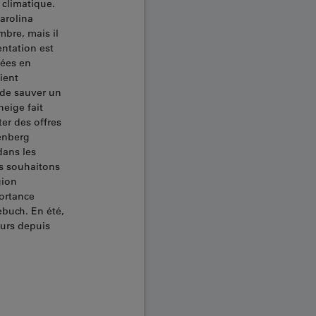
 climatique.
Carolina
mbre, mais il
entation est
vées en
aient
 de sauver un
neige fait
er des offres
renberg
dans les
us souhaitons
gion
portance
ebuch. En été,
eurs depuis