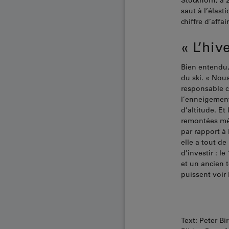
Stockhorn, à 
saut à l’élast
chiffre d’affa
« L’hiv
Bien entendu,
du ski. « Nou
responsable c
l’enneigement
d’altitude. Et
remontées méc
par rapport à 
elle a tout d
d’investir : l
et un ancien t
puissent voir 
Text: Peter Bi