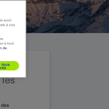
e suivi
web à vos
re
er à tout
on de
R TOUS
KIES
 les
 des