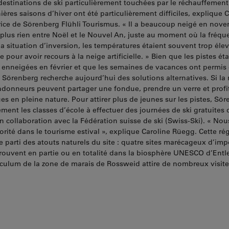
 destinations de ski particulièrement touchées par le réchauffement
ères saisons d’hiver ont été particulièrement difficiles, explique 
rice de Sörenberg Flühli Tourismus. « Il a beaucoup neigé en nove
à plus rien entre Noël et le Nouvel An, juste au moment où la fréqu
la situation d’inversion, les températures étaient souvent trop éle
 pour avoir recours à la neige artificielle. » Bien que les pistes ét
enneigées en février et que les semaines de vacances ont permis
 Sörenberg recherche aujourd’hui des solutions alternatives. Si la 
andonneurs peuvent partager une fondue, prendre un verre et profit
s en pleine nature. Pour attirer plus de jeunes sur les pistes, Sö
ment les classes d’école à effectuer des journées de ski gratuites 
 collaboration avec la Fédération suisse de ski (Swiss-Ski). « No
iorité dans le tourisme estival », explique Caroline Rüegg. Cette ré
re parti des atouts naturels du site : quatre sites marécageux d’im
trouvent en partie ou en totalité dans la biosphère UNESCO d’Entl
culum de la zone de marais de Rossweid attire de nombreux visit