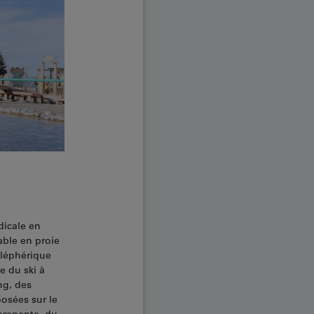
dicale en
able en proie
éléphérique
e du ski à
ng, des
osées sur le