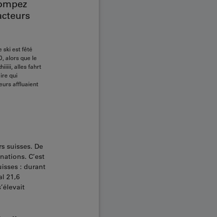
rompez
acteurs
ski est fêté
, alors que le
iiii, alles fahrt
ire qui
urs affluaient
rs suisses. De
ations. C’est
isses : durant
al 21,6
’élevait