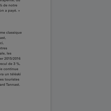
arapente, du
 % de notre
ion a payé. »
sme classique
ast,
ci,
ètres
ale, les
er 2015/2016
recul de 3 %,
le continue
ra un téléski
es touristes
hard Tannast.