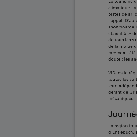
Le tourisme d
climatique, la
pistes de ski 
l’appel. D’ap
snowboardeurs 
étaient 5 % d
de tous les sk
de la moitié 
rarement, été 
doute : les an
ViDans la rég
toutes les car
leur indépend
gérant de Gris
mécaniques.
Journée
La région tou
d’Entlebuch, a