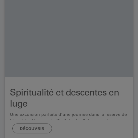
Spiritualité et descentes en
luge
Une excursion parfaite d’une journée dans la réserve de
biosphère Unesco de l’Entlebuch: d’abord explorer la
culture à Schüpfheim, puis admirer la nature à
DÉCOUVRIR
Sörenberg.