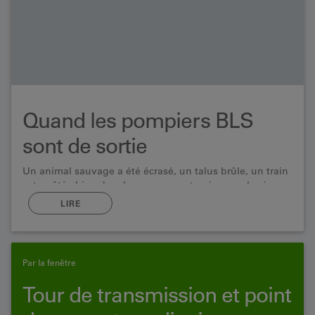
Quand les pompiers BLS
sont de sortie
Un animal sauvage a été écrasé, un talus brûle, un train
est arrêté : bien des choses peuvent arriver sur le réseau
de BLS. C’est pourquoi l’entreprise assure elle-même
LIRE
une partie de la sécurité, et elle dispose même pour cela
de sa propre unité de pompiers.
Par la fenêtre
Tour de transmission et point