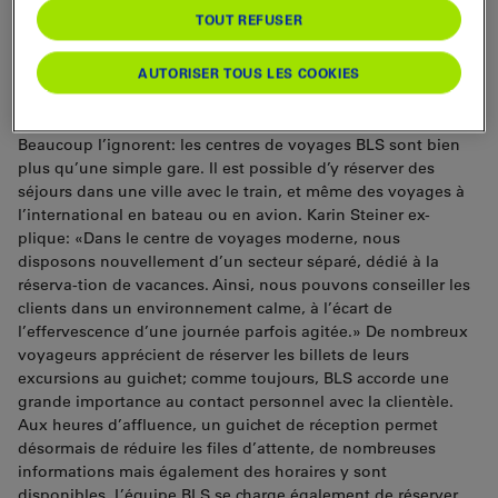
TOUT REFUSER
Une excursion sur le
Stockhorn, ou un voyage avec
AUTORISER TOUS LES COOKIES
le chemin de fer transsibérien?
Beaucoup l’ignorent: les centres de voyages BLS sont bien
plus qu’une simple gare. Il est possible d’y réserver des
séjours dans une ville avec le train, et même des voyages à
l’international en bateau ou en avion. Karin Steiner ex-
plique: «Dans le centre de voyages moderne, nous
disposons nouvellement d’un secteur séparé, dédié à la
réserva-tion de vacances. Ainsi, nous pouvons conseiller les
clients dans un environnement calme, à l’écart de
l’effervescence d’une journée parfois agitée.» De nombreux
voyageurs apprécient de réserver les billets de leurs
excursions au guichet; comme toujours, BLS accorde une
grande importance au contact personnel avec la clientèle.
Aux heures d’affluence, un guichet de réception permet
désormais de réduire les files d’attente, de nombreuses
informations mais également des horaires y sont
disponibles. L’équipe BLS se charge également de réserver