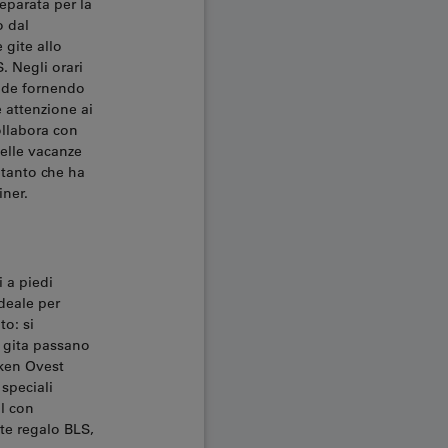
eparata per la
o dal
 gite allo
. Negli orari
code fornendo
 attenzione ai
ollabora con
elle vacanze
 tanto che ha
iner.
i a piedi
ideale per
to: si
a gita passano
aken Ovest
 speciali
l con
te regalo BLS,