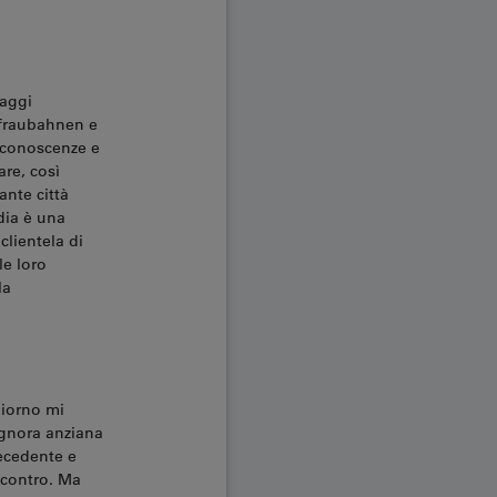
iaggi
ngfraubahnen e
e conoscenze e
are, così
ante città
dia è una
clientela di
le loro
la
giorno mi
ignora anziana
recedente e
incontro. Ma