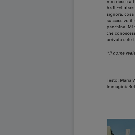
non riesce ad
ha il cellular
signora, cosa 
successivo il
panchina. Mi 
che conoscess
arrivata solo 
*Il nome real
Testo: Maria
Immagini: Rol