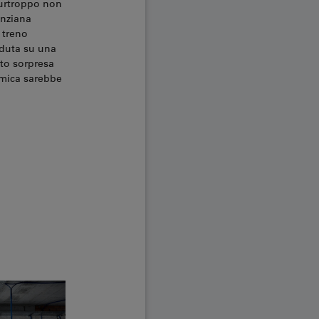
purtroppo non
anziana
 treno
eduta su una
lto sorpresa
amica sarebbe