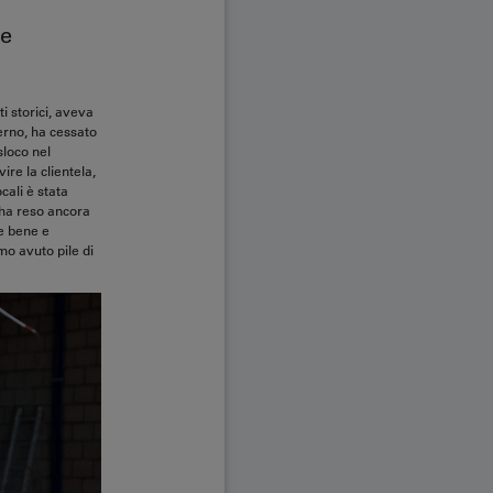
he
ti storici, aveva
verno, ha cessato
sloco nel
ire la clientela,
cali è stata
i ha reso ancora
re bene e
mo avuto pile di