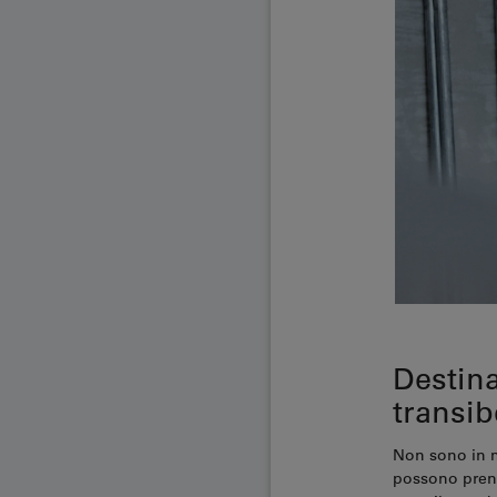
Destin
transib
Non sono in mo
possono prenot