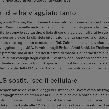
er l’ampio assortimento dei centri viaggi BLS.
m che ha viaggiato tanto
, a soli 24 anni, Karin Steiner ha assunto la direzione del centro v
st. Cresciuta nella regione, ha concluso il tirocinio presso la Ju
ritorio come le sue tasche: è lieta di condividere con gli altri le su
o personale con la clientela internazionale. La sua voglia di viaggi
i suoi colleghi, non conosce confini. Zaino in spalla, ha visitato t
iaggiato negli USA, in Asia e negli Emirati Arabi Uniti. La Thailan
 preferite, ma al di fuori del turismo di massa. Per permettere alla 
i migliori consigli degli esperti, i centri viaggi possono scambiare 
diante un apposito tool. «Apprezzo molto il buon lavoro di rete e 
dei colleghi della BLS, di cui beneficiano non solo i nostri clienti».
LS sostituisce il cellulare
, responsabile del centro viaggi BLS Interlaken Ovest: verso mezzo
ompagnatrice del treno della BLS e mi dice che a bordo c’è una s
ntrare un’amica a Interlaken Ovest. La signora ha perso il treno p
erlaken Ovest solo alle 12.45, 55 minuti dopo l’orario fissato per l’