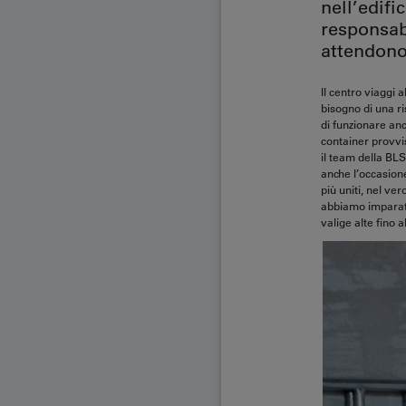
nell’edifi
responsab
attendono
Il centro viaggi 
bisogno di una ri
di funzionare anc
container provvis
il team della BLS 
anche l’occasione
più uniti, nel ve
abbiamo imparato
valige alte fino al