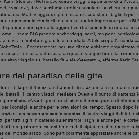
o. Karin Steiner: «Nel nuovo centro viaggi disponiamo di un’area s
delle vacanze, dove possiamo fornire consulenza ai clienti al ripar
idiano». Molti viaggiatori preferiscono acquistare i biglietti per le
contatto personale con la clientela resta molto importante per la BLS
a disponibile uno sportello aggiuntivo che consente di ridurre le 
 orari. Il team BLS prenota anche viaggi aerei, ma pone particolare
no e nave, in ambito regionale e mondiale. A tale scopo l’azienda c
loboTrain. «Recentemente per una cliente abbiamo organizzato d
a carico: è rimasta entusiasta da questo viaggio fuori dal comune
un altro viaggio sul battello fluviale ‹Seestern›», afferma Karin Ste
re del paradiso delle gite
 Thun e il lago di Brienz, direttamente in stazione e a soli due minut
ei battelli, il centro viaggi Interlaken Ovest è il punto di partenza 
giornaliere. «A volte per i turisti siamo il primo punto di riferimen
i per i consigli e anche per le previsioni del tempo. Spesso dopo l
graziarci e a raccontare com’è andata». Il centro viaggi BLS Interl
ti per tutti i giri in battello su entrambi i laghi e anche per le corse
i offerta gastronomica: dal brunch dell’alpigiano al barbecue hala
che del mondo arabo. Sono particolarmente apprezzate anche le car