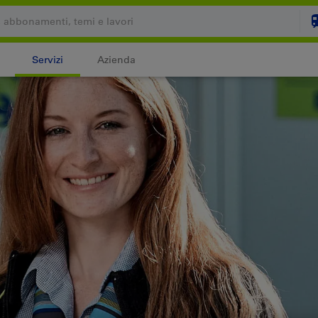
Servizi
Azienda
Il carrello è vuoto
C
Login