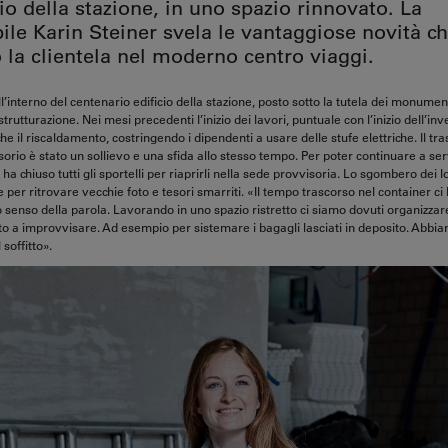
cio della stazione, in uno spazio rinnovato. La
ile Karin Steiner svela le vantaggiose novità c
 la clientela nel moderno centro viaggi.
all’interno del centenario edificio della stazione, posto sotto la tutela dei monumen
strutturazione. Nei mesi precedenti l’inizio dei lavori, puntuale con l’inizio dell’in
he il riscaldamento, costringendo i dipendenti a usare delle stufe elettriche. Il tra
orio è stato un sollievo e una sfida allo stesso tempo. Per poter continuare a serv
ha chiuso tutti gli sportelli per riaprirli nella sede provvisoria. Lo sgombero dei lo
 per ritrovare vecchie foto e tesori smarriti. «Il tempo trascorso nel container c
ro senso della parola. Lavorando in uno spazio ristretto ci siamo dovuti organizza
 a improvvisare. Ad esempio per sistemare i bagagli lasciati in deposito. Abbia
 soffitto».