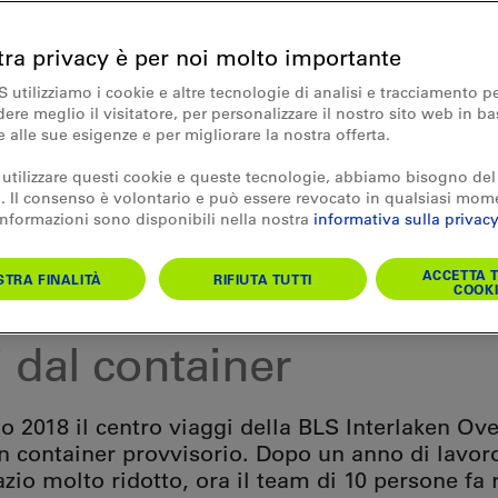
tra privacy è per noi molto importante
S utilizziamo i cookie e altre tecnologie di analisi e tracciamento p
re meglio il visitatore, per personalizzare il nostro sito web in ba
e alle sue esigenze e per migliorare la nostra offerta.
 utilizzare questi cookie e queste tecnologie, abbiamo bisogno del
 Il consenso è volontario e può essere revocato in qualsiasi mom
 informazioni sono disponibili nella nostra
informativa sulla privacy
ACCETTA T
TRA FINALITÀ
RIFIUTA TUTTI
COOKI
 dal container
 2018 il centro viaggi della BLS Interlaken Ove
un container provvisorio. Dopo un anno di lavor
zio molto ridotto, ora il team di 10 persone fa 