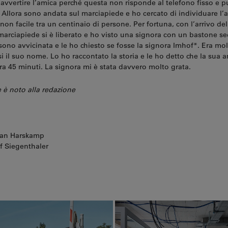
 avvertire l’amica perché questa non risponde al telefono fisso e 
e. Allora sono andata sul marciapiede e ho cercato di individuare l’
non facile tra un centinaio di persone. Per fortuna, con l’arrivo del
 marciapiede si è liberato e ho visto una signora con un bastone s
sono avvicinata e le ho chiesto se fosse la signora Imhof*. Era mo
i il suo nome. Lo ho raccontato la storia e le ho detto che la sua 
tra 45 minuti. La signora mi è stata davvero molto grata.
e è noto alla redazione
 Van Harskamp
f Siegenthaler