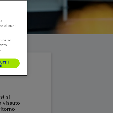
er
se ai suoi
 vostro
ento.
.
UTTI I
E
st si
o vissuto
ritorno