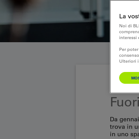
La vos
Noi di BL
comprende
interessi 
Per poter
consenso.
Ulteriori
MOS
Viaggi
Fuori
Da gennaio
trova in 
in uno spa