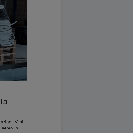
 la
zioni. Vi si
n aereo in