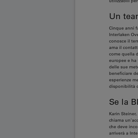
utilizzabili p
Un tea
Cinque anni fa
Interlaken Ove
conosce il ter
ama il contatt
come quella de
europee e ha v
delle sue mete
beneficiare de
esperienze me
disponibilità 
Se la B
Karin Steiner
chiama un’acc
che deve inco
arriverà a Int