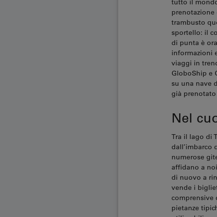
tutto il mond
prenotazione 
trambusto quot
sportello: il 
di punta è or
informazioni e
viaggi in tre
GloboShip e G
su una nave d
già prenotato 
Nel cuo
Tra il lago di
dall’imbarco d
numerose gite 
affidano a no
di nuovo a rin
vende i bigliet
comprensive d
pietanze tipi