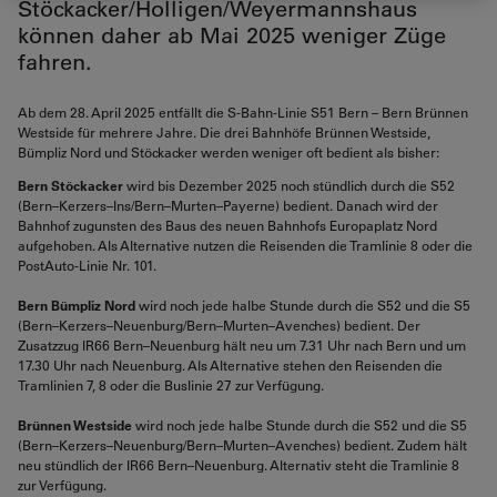
Stöckacker/Holligen/Weyermannshaus
können daher ab Mai 2025 weniger Züge
fahren.
Ab dem 28. April 2025 entfällt die S-Bahn-Linie S51 Bern – Bern Brünnen
Westside für mehrere Jahre. Die drei Bahnhöfe Brünnen Westside,
Bümpliz Nord und Stöckacker werden weniger oft bedient als bisher:
Bern Stöckacker
wird bis Dezember 2025 noch stündlich durch die S52
(Bern–Kerzers–Ins/Bern–Murten–Payerne) bedient. Danach wird der
Bahnhof zugunsten des Baus des neuen Bahnhofs Europaplatz Nord
aufgehoben. Als Alternative nutzen die Reisenden die Tramlinie 8 oder die
PostAuto-Linie Nr. 101.
Bern Bümpliz Nord
wird noch jede halbe Stunde durch die S52 und die S5
(Bern–Kerzers–Neuenburg/Bern–Murten–Avenches) bedient. Der
Zusatzzug IR66 Bern–Neuenburg hält neu um 7.31 Uhr nach Bern und um
17.30 Uhr nach Neuenburg. Als Alternative stehen den Reisenden die
Tramlinien 7, 8 oder die Buslinie 27 zur Verfügung.
Brünnen Westside
wird noch jede halbe Stunde durch die S52 und die S5
(Bern–Kerzers–Neuenburg/Bern–Murten–Avenches) bedient. Zudem hält
neu stündlich der IR66 Bern–Neuenburg. Alternativ steht die Tramlinie 8
zur Verfügung.