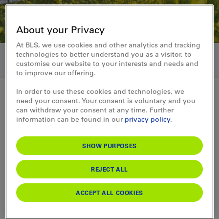
About your Privacy
At BLS, we use cookies and other analytics and tracking
technologies to better understand you as a visitor, to
customise our website to your interests and needs and
to improve our offering.
In order to use these cookies and technologies, we
need your consent. Your consent is voluntary and you
can withdraw your consent at any time. Further
Medienmitteilung 14.04.2025
information can be found in our
privacy policy
.
Ab 28. April halten weniger
SHOW PURPOSES
Züge in Bern West
REJECT ALL
Die Bahninfrastruktur im Westen Berns
wird ausgebaut, damit künftig mehr Züge
ACCEPT ALL COOKIES
verkehren können. Die Arbeiten dauern
mehrere Jahre. Im Gebiet