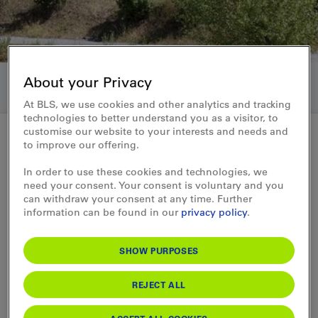
About your Privacy
At BLS, we use cookies and other analytics and tracking
technologies to better understand you as a visitor, to
customise our website to your interests and needs and
to improve our offering.
Gemeinsame Medienmitteilung SBB und BLS 27.01.2025
In order to use these cookies and technologies, we
need your consent. Your consent is voluntary and you
Sanierung Simplontunnel:
can withdraw your consent at any time. Further
information can be found in our
privacy policy
.
Bauarbeiten starten im Februar
SHOW PURPOSES
Die SBB saniert in den nächsten vier Jahren
den Simplontunnel. Die erste Bauetappe
REJECT ALL
startet anfangs Februar und wirkt sich
insbesondere auf den Fahrplan des BLS-