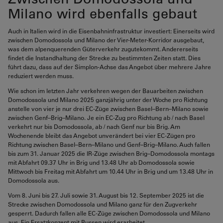
Milano wird ebenfalls gebaut
Auch in Italien wird in die Eisenbahninfrastruktur investiert: Einerseits wird
zwischen Domodossola und Milano der Vier-Meter-Korridor ausgebaut,
was dem alpenquerenden Güterverkehr zugutekommt. Andererseits
findet die Instandhaltung der Strecke zu bestimmten Zeiten statt. Dies
führt dazu, dass auf der Simplon-Achse das Angebot über mehrere Jahre
reduziert werden muss.
Wie schon im letzten Jahr verkehren wegen der Bauarbeiten zwischen
Domodossola und Milano 2025 ganzjährig unter der Woche pro Richtung
anstelle von vier je nur drei EC-Züge zwischen Basel–Bern–Milano sowie
zwischen Genf–Brig–Milano. Je ein EC-Zug pro Richtung ab / nach Basel
verkehrt nur bis Domodossola, ab / nach Genf nur bis Brig. Am
Wochenende bleibt das Angebot unverändert bei vier EC-Zügen pro
Richtung zwischen Basel–Bern–Milano und Genf–Brig–Milano. Auch fallen
bis zum 31. Januar 2025 die IR-Züge zwischen Brig–Domodossola montags
mit Abfahrt 09.37 Uhr in Brig und 13.48 Uhr ab Domodossola sowie
Mittwoch bis Freitag mit Abfahrt um 10.44 Uhr in Brig und um 13.48 Uhr in
Domodossola aus.
Vom 8. Juni bis 27. Juli sowie 31. August bis 12. September 2025 ist die
Strecke zwischen Domodossola und Milano ganz für den Zugverkehr
gesperrt. Dadurch fallen alle EC-Züge zwischen Domodossola und Milano
aus. Ein Ersatzkonzept mit Bussen wird erarbeitet.